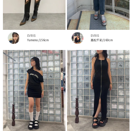
EVRIS
EVRIS
Yumeno /156cm
高松千彩/160cm