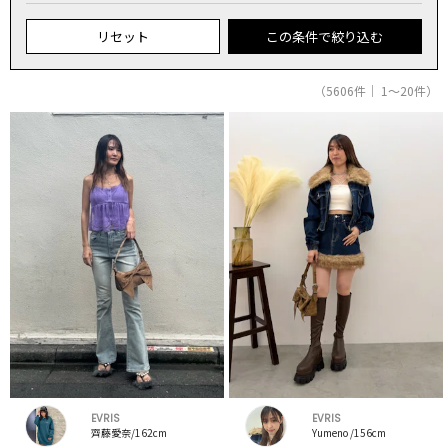
リセット
この条件で絞り込む
（5606件｜ 1～20件）
EVRIS
EVRIS
齊藤愛奈/162cm
Yumeno /156cm