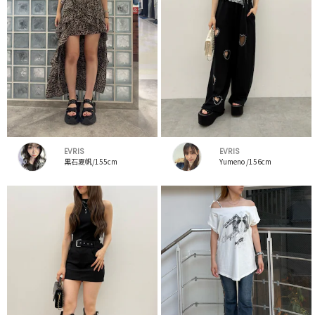
EVRIS
EVRIS
黒石夏帆/155cm
Yumeno /156cm