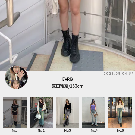
04 UP
2026.03.
EVRIS
原田玲奈/153cm
No.1
No.2
No.3
No.4
No.5