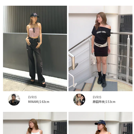
EVRIS
EVRIS
MINAMI/163cm
原田玲奈/153cm