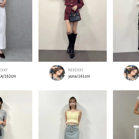
EXXY
RESEXXY
A/162cm
yuna/161cm