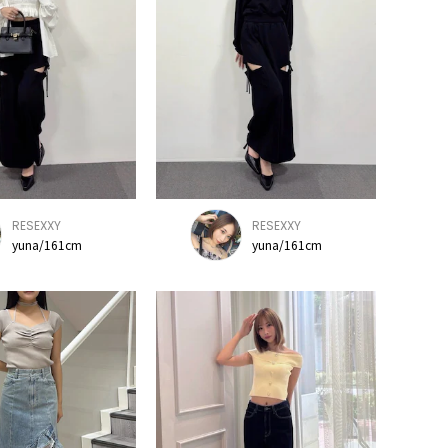
RESEXXY
RESEXXY
yuna/161cm
yuna/161cm