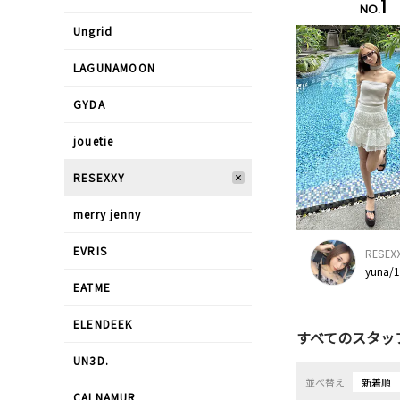
1
NO.
Ungrid
LAGUNAMOON
GYDA
jouetie
RESEXXY
merry jenny
EVRIS
RESEX
yuna/
EATME
ELENDEEK
すべてのスタッ
UN3D.
並べ替え
新着順
CALNAMUR