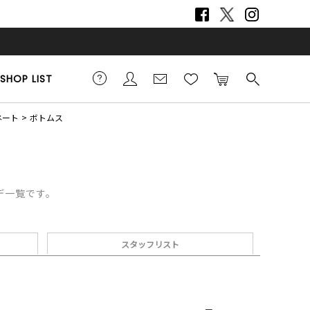
SHOP LIST
ネート
ボトムス
ーデ一覧です。
スタッフリスト