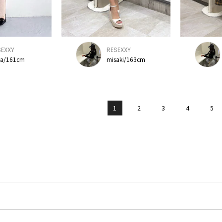
SEXXY
RESEXXY
na/161cm
misaki/163cm
1
2
3
4
5