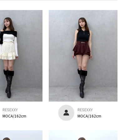
RESEXXY
RESEXXY
MOCA/162cm
MOCA/162cm