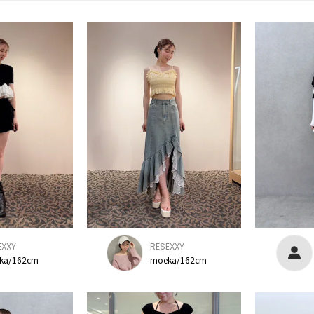
EXXY
RESEXXY
ka/162cm
moeka/162cm