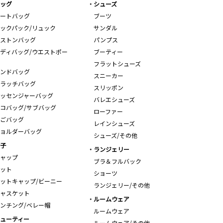
ッグ
シューズ
ートバッグ
ブーツ
ックパック/リュック
サンダル
ストンバッグ
パンプス
ディバッグ/ウエストポー
ブーティー
フラットシューズ
ンドバッグ
スニーカー
ラッチバッグ
スリッポン
ッセンジャーバッグ
バレエシューズ
コバッグ/サブバッグ
ローファー
ごバッグ
レインシューズ
ョルダーバッグ
シューズ/その他
子
ランジェリー
ャップ
ブラ＆フルバック
ット
ショーツ
ットキャップ/ビーニー
ランジェリー/その他
ャスケット
ルームウェア
ンチング/ベレー帽
ルームウェア
ューティー
ルームウェア/その他