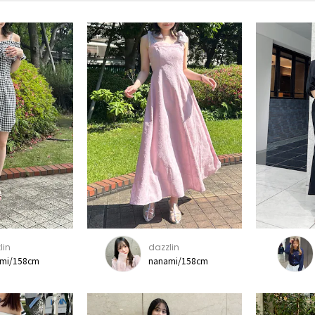
lin
dazzlin
mi/158cm
nanami/158cm