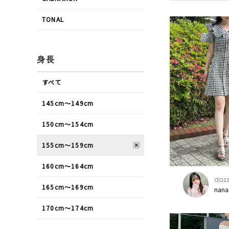
TONAL
身長
すべて
145cm〜149cm
150cm〜154cm
155cm〜159cm
160cm〜164cm
dazz
165cm〜169cm
nana
170cm〜174cm