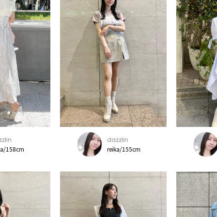
zlin
dazzlin
na/158cm
reika/155cm