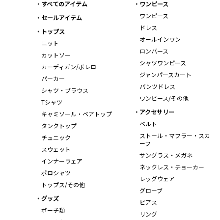
すべてのアイテム
ワンピース
ワンピース
セールアイテム
ドレス
トップス
オールインワン
ニット
ロンパース
カットソー
シャツワンピース
カーディガン/ボレロ
ジャンパースカート
パーカー
パンツドレス
シャツ・ブラウス
ワンピース/その他
Tシャツ
アクセサリー
キャミソール・ベアトップ
ベルト
タンクトップ
ストール・マフラー・スカ
チュニック
ーフ
スウェット
サングラス・メガネ
インナーウェア
ネックレス・チョーカー
ポロシャツ
レッグウェア
トップス/その他
グローブ
グッズ
ピアス
ポーチ類
リング