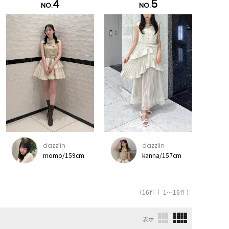
4
5
NO.
NO.
dazzlin
dazzlin
momo/159cm
kanna/157cm
（16件｜ 1～16件）
表示