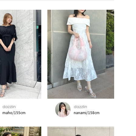
dazzlin
dazzlin
maho/155cm
nanami/158cm