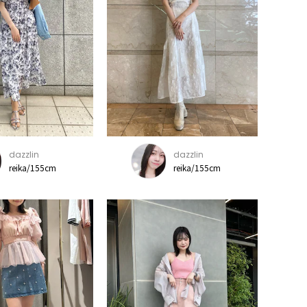
dazzlin
dazzlin
reika/155cm
reika/155cm