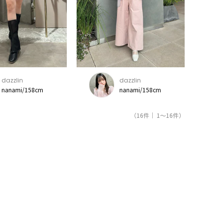
dazzlin
dazzlin
nanami/158cm
nanami/158cm
（16件｜ 1～16件）