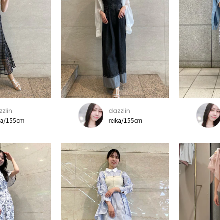
zlin
dazzlin
ka/155cm
reika/155cm