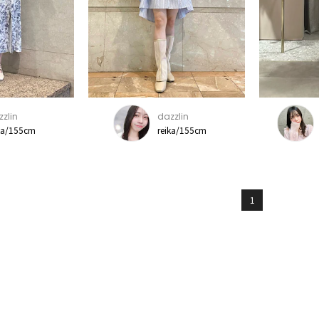
zlin
dazzlin
ka/155cm
reika/155cm
1