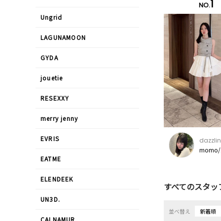
1
NO.
Ungrid
LAGUNAMOON
GYDA
jouetie
RESEXXY
merry jenny
EVRIS
dazzlin
momo/
EATME
ELENDEEK
すべてのスタッ
UN3D.
並べ替え
新着順
CALNAMUR