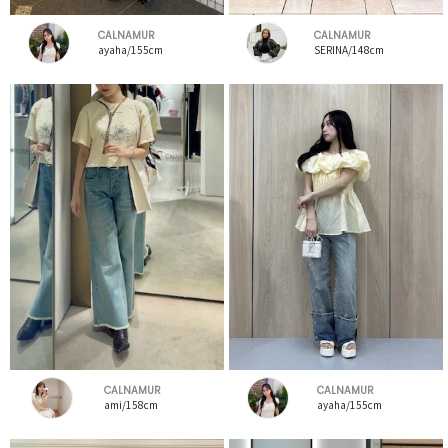
CALNAMUR
CALNAMUR
ayaha/155cm
SERINA/148cm
CALNAMUR
CALNAMUR
ami/158cm
ayaha/155cm