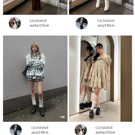
CALNAMUR
CALNAMUR
ayaha/155cm
sara/165cm
CALNAMUR
CALNAMUR
sara/165cm
ayaha/155cm