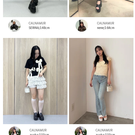
CALNAMUR
CALNAMUR
SERINA/148cm
nene/164cm
CALNAMUR
CALNAMUR
ayaha/155cm
ayaha/155cm