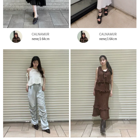
CALNAMUR
CALNAMUR
nene/164cm
nene/164cm