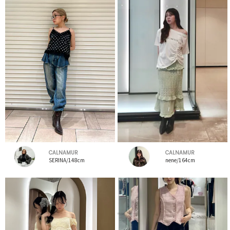
CALNAMUR
CALNAMUR
SERINA/148cm
nene/164cm