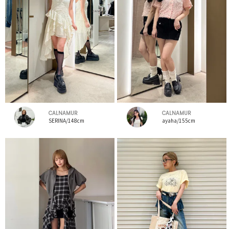
CALNAMUR
CALNAMUR
SERINA/148cm
ayaha/155cm