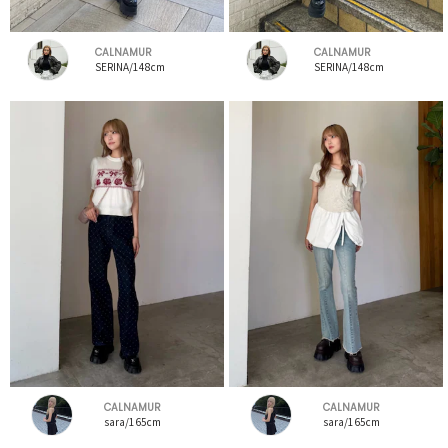
CALNAMUR
CALNAMUR
SERINA/148cm
SERINA/148cm
CALNAMUR
CALNAMUR
sara/165cm
sara/165cm