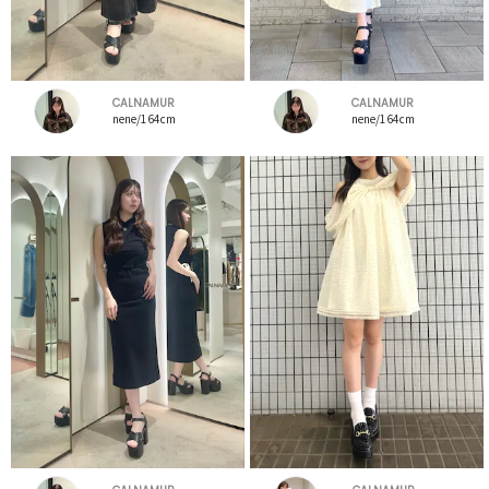
CALNAMUR
CALNAMUR
nene/164cm
nene/164cm