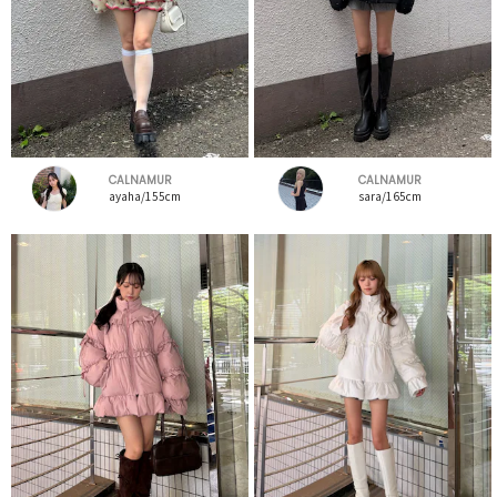
CALNAMUR
CALNAMUR
ayaha/155cm
sara/165cm