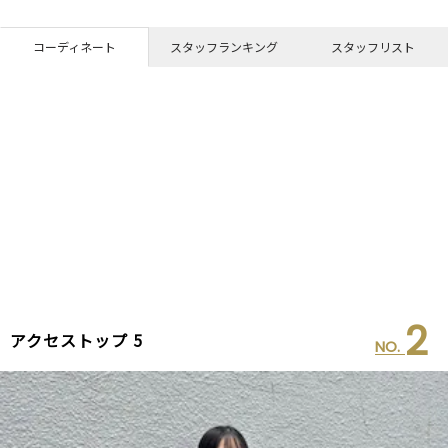
コーディネート
スタッフランキング
スタッフリスト
2
アクセストップ 5
NO.