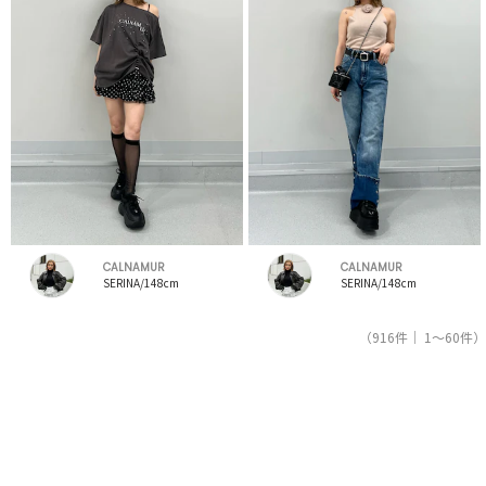
CALNAMUR
CALNAMUR
SERINA/148cm
SERINA/148cm
（916件｜ 1～60件）
1
2
3
4
5
人気ブランドの公式レディースファッション通販サイトRUNWAY channel【ランウェイチャンネ
ル】はカルナムール（CALNAMUR）のスタッフコーデを紹介。新着、人気のアイテムを着こな
すためのアイディア満載！カルナムール（CALNAMUR）コーデの参考にしてください。スタッ