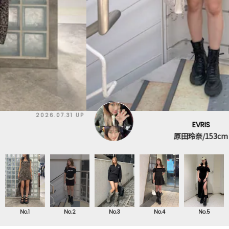
2026.08.04 UP
EVRIS
原田玲奈/153cm
No.1
No.2
No.3
No.4
No.5