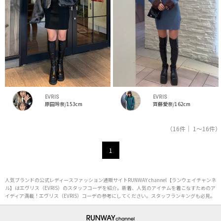
EVRIS
EVRIS
原田玲奈/153cm
齊藤愛奈/162cm
（16件｜ 1～16件）
1
人気ブランドの公式レディースファッション通販サイトRUNWAY channel【ランウェイチャンネ
ル】はエヴリス（EVRIS）のスタッフコーデを紹介。新着、人気のアイテムを着こなすためのア
イディア満載！エヴリス（EVRIS）コーデの参考にしてください。スタッフランキングも必見。