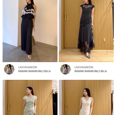
LAGUNAMOON
LAGUNAMOON
NANAMI NAKAMURA/160cm
NANAMI NAKAMURA/160cm