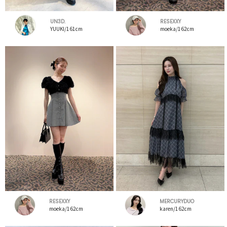
UN3D.
RESEXXY
YUUKI/161cm
moeka/162cm
RESEXXY
MERCURYDUO
moeka/162cm
karen/162cm