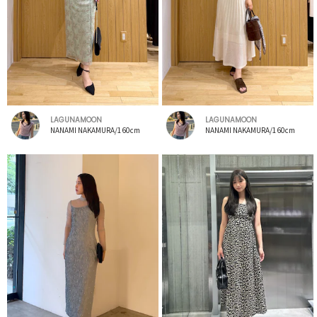
LAGUNAMOON
LAGUNAMOON
NANAMI NAKAMURA/160cm
NANAMI NAKAMURA/160cm