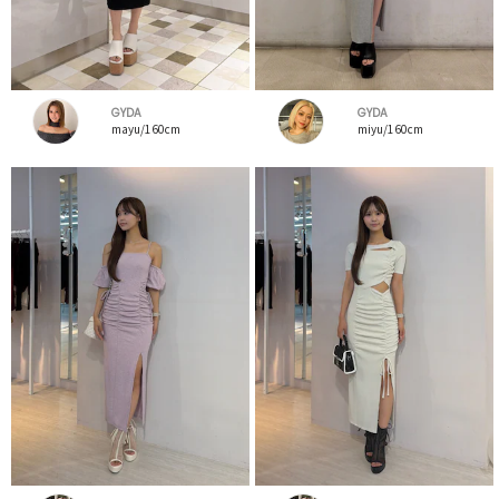
GYDA
GYDA
mayu/160cm
miyu/160cm