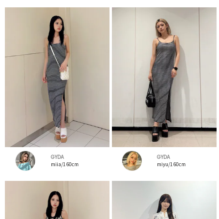
GYDA
GYDA
miia/160cm
miyu/160cm