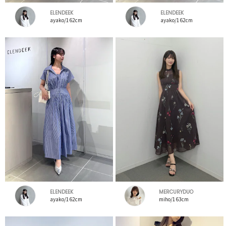
ELENDEEK
ELENDEEK
ayako/162cm
ayako/162cm
ELENDEEK
MERCURYDUO
ayako/162cm
miho/163cm