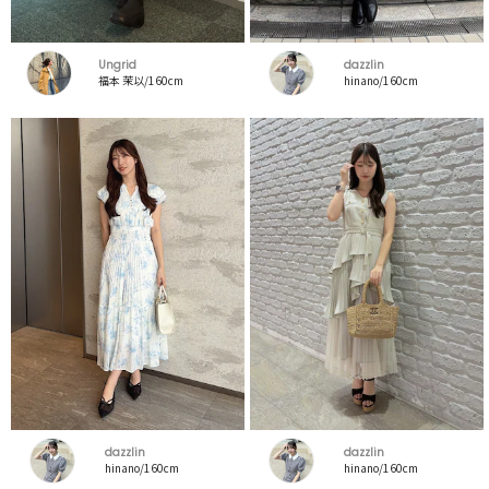
Ungrid
dazzlin
福本 茉以/160cm
hinano/160cm
dazzlin
dazzlin
hinano/160cm
hinano/160cm