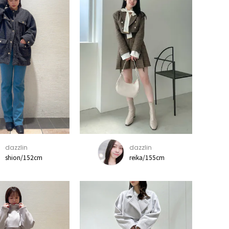
dazzlin
dazzlin
shion/152cm
reika/155cm