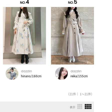
4
5
NO.
NO.
dazzlin
dazzlin
hinano/160cm
reika/155cm
（21件｜ 1～21件）
表示