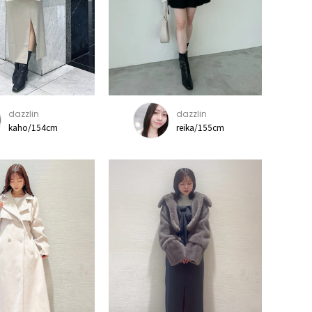
dazzlin
dazzlin
kaho/154cm
reika/155cm