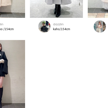
lin
dazzlin
ko /154cm
kaho/154cm