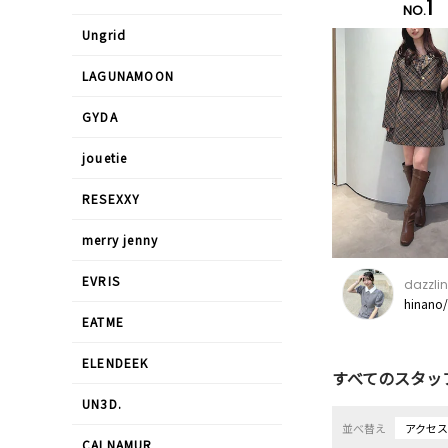
1
NO.
Ungrid
LAGUNAMOON
GYDA
jouetie
RESEXXY
merry jenny
EVRIS
dazzlin
hinano
EATME
ELENDEEK
すべてのスタッ
UN3D.
並べ替え
アクセ
CALNAMUR