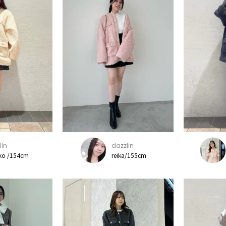
lin
dazzlin
ko /154cm
reika/155cm