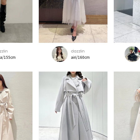
zlin
dazzlin
ka/155cm
airi/160cm