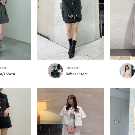
zlin
dazzlin
ka/155cm
kaho/154cm