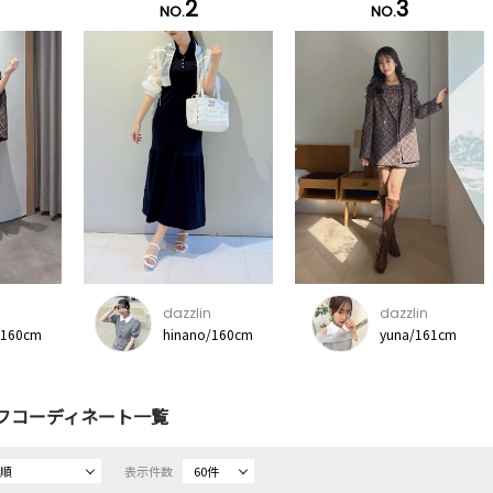
2
3
NO.
NO.
dazzlin
dazzlin
/160cm
hinano/160cm
yuna/161cm
フコーディネート一覧
ス順
表示件数
60件