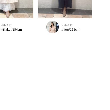
dazzlin
dazzlin
mikako /154cm
shion/152cm