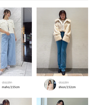
dazzlin
dazzlin
maho/155cm
shion/152cm