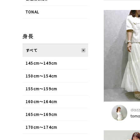
TONAL
身長
すべて
145cm〜149cm
150cm〜154cm
155cm〜159cm
160cm〜164cm
dazz
165cm〜169cm
tomo
170cm〜174cm