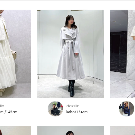
lin
dazzlin
mi/145cm
kaho/154cm