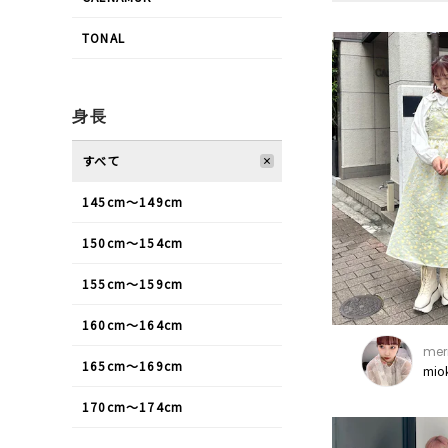
TONAL
身長
すべて
145cm〜149cm
150cm〜154cm
155cm〜159cm
160cm〜164cm
mer
165cm〜169cm
mio
170cm〜174cm