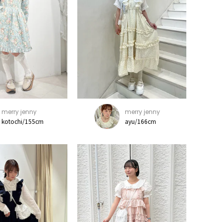
merry jenny
merry jenny
kotochi/155cm
ayu/166cm