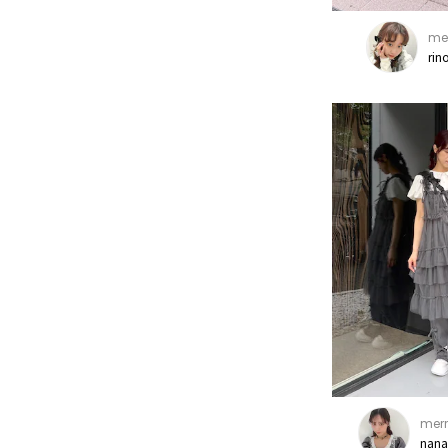
mer
rin
merr
nana