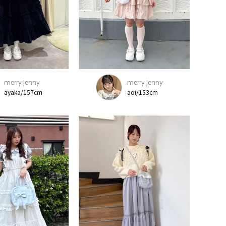
merry jenny
merry jenny
ayaka/157cm
aoi/153cm