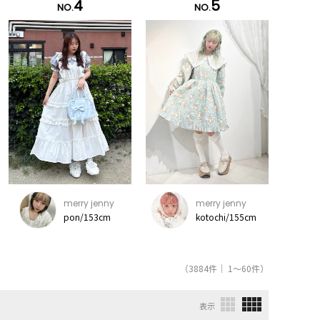
4
5
NO.
NO.
merry jenny
merry jenny
pon/153cm
kotochi/155cm
（3884件｜ 1～60件）
表示