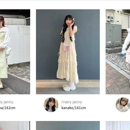
ry jenny
merry jenny
ka/162cm
kanako/161cm