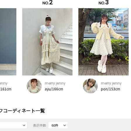
2
3
NO.
NO.
jenny
merry jenny
merry jenny
/161cm
ayu/166cm
pon/153cm
フコーディネート一覧
表示件数
60件