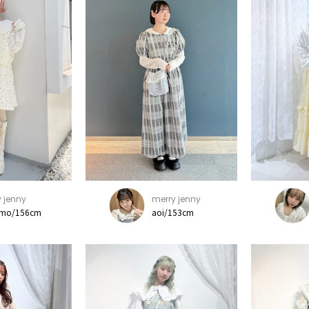
 jenny
merry jenny
mo/156cm
aoi/153cm