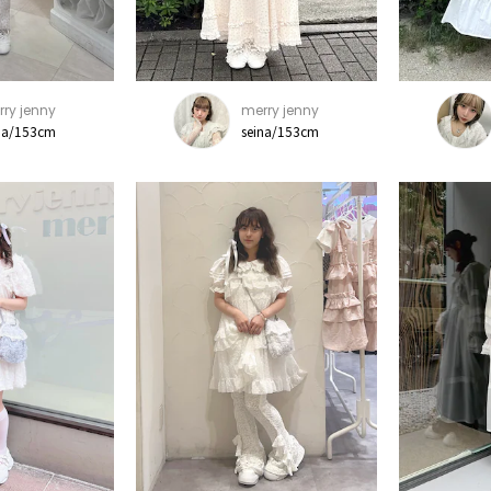
ry jenny
merry jenny
na/153cm
seina/153cm