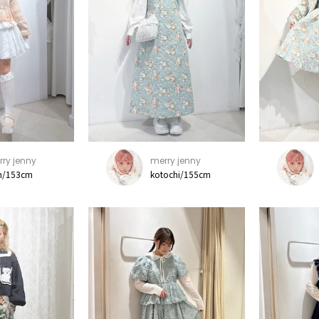
ry jenny
merry jenny
n/153cm
kotochi/155cm