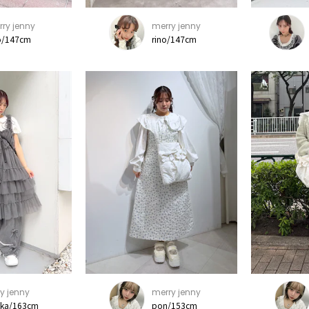
ry jenny
merry jenny
o/147cm
rino/147cm
y jenny
merry jenny
ka/163cm
pon/153cm