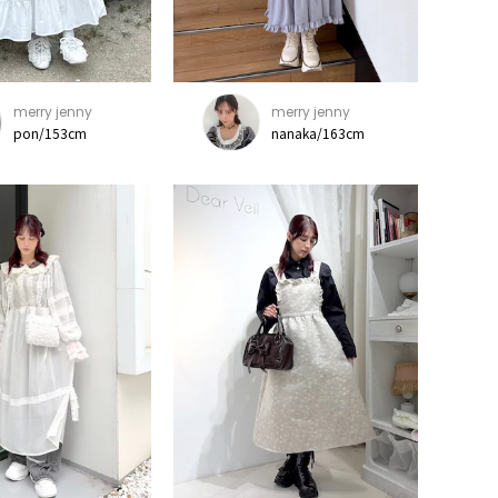
merry jenny
merry jenny
pon/153cm
nanaka/163cm