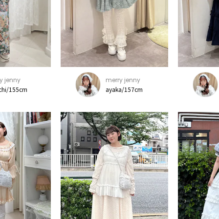
y jenny
merry jenny
chi/155cm
ayaka/157cm