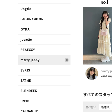
1
NO.
Ungrid
LAGUNAMOON
GYDA
jouetie
RESEXXY
merry jenny
EVRIS
merry 
kanako
EATME
ELENDEEK
すべてのスタッ
UN3D.
並べ替え
新着順
CALNAMUR