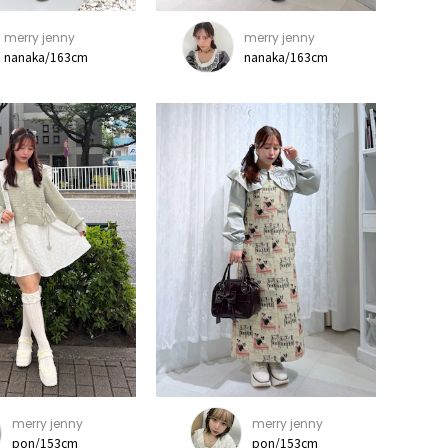
merry jenny
merry jenny
nanaka/163cm
nanaka/163cm
merry jenny
merry jenny
pon/153cm
pon/153cm