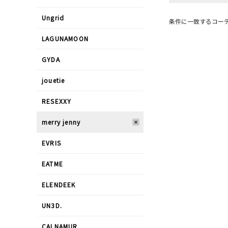
Ungrid
条件に一致するコー
LAGUNAMOON
GYDA
jouetie
RESEXXY
merry jenny
EVRIS
EATME
ELENDEEK
UN3D.
CALNAMUR