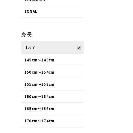
TONAL
身長
すべて
145cm〜149cm
150cm〜154cm
155cm〜159cm
160cm〜164cm
165cm〜169cm
170cm〜174cm