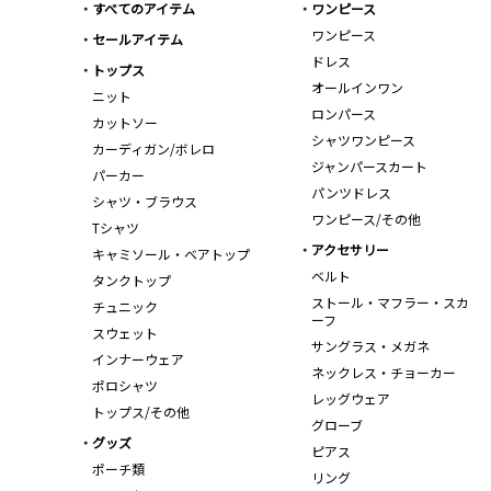
すべてのアイテム
ワンピース
ワンピース
セールアイテム
ドレス
トップス
オールインワン
ニット
ロンパース
カットソー
シャツワンピース
カーディガン/ボレロ
ジャンパースカート
パーカー
パンツドレス
シャツ・ブラウス
ワンピース/その他
Tシャツ
アクセサリー
キャミソール・ベアトップ
ベルト
タンクトップ
ストール・マフラー・スカ
チュニック
ーフ
スウェット
サングラス・メガネ
インナーウェア
ネックレス・チョーカー
ポロシャツ
レッグウェア
トップス/その他
グローブ
グッズ
ピアス
ポーチ類
リング