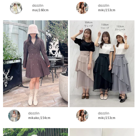
dazzlin
dazzlin
mai/160cm
miki/153cm
dazzlin
dazzlin
mikako /154cm
miki/153cm