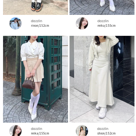
dazzlin
dazzlin
rinon/152cm
reika/155cm
dazzlin
dazzlin
reika/155cm
shion/152cm