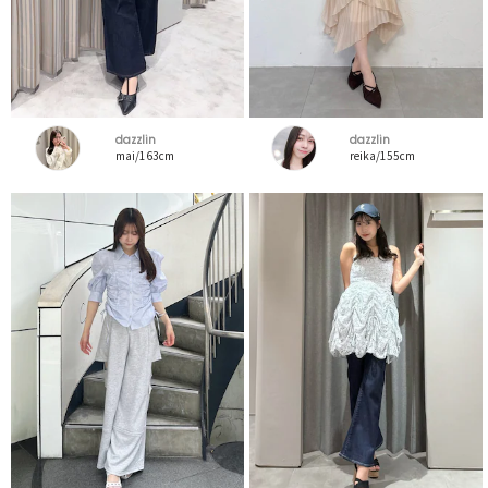
dazzlin
dazzlin
mai/163cm
reika/155cm