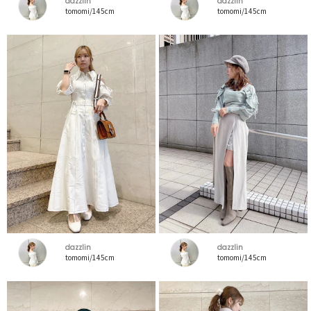
dazzlin
dazzlin
tomomi/145cm
tomomi/145cm
dazzlin
dazzlin
tomomi/145cm
tomomi/145cm