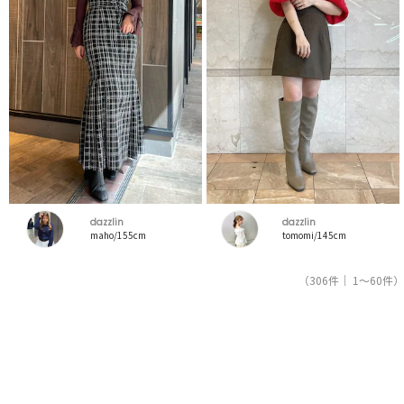
dazzlin
dazzlin
maho/155cm
tomomi/145cm
（306件｜ 1～60件）
1
2
3
4
5
人気ブランドの公式レディースファッション通販サイトRUNWAY channel【ランウェイチャンネ
ル】はダズリン（dazzlin）のスタッフコーデを紹介。新着、人気のアイテムを着こなすための
アイディア満載！ダズリン（dazzlin）コーデの参考にしてください。スタッフランキングも必