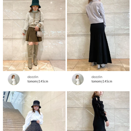
dazzlin
dazzlin
tomomi/145cm
tomomi/145cm