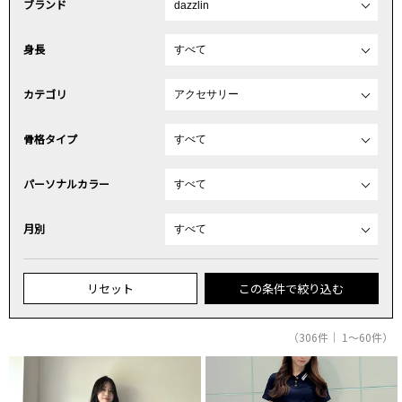
ブランド
身長
カテゴリ
骨格タイプ
パーソナルカラー
月別
リセット
この条件で絞り込む
（306件｜ 1～60件）