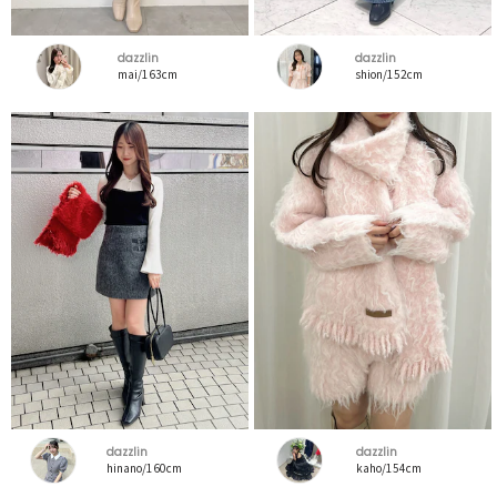
dazzlin
dazzlin
mai/163cm
shion/152cm
dazzlin
dazzlin
hinano/160cm
kaho/154cm