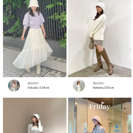
dazzlin
dazzlin
mikako /154cm
tomomi/145cm