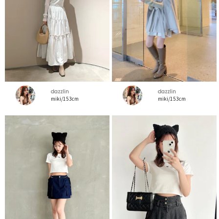
dazzlin
dazzlin
miki/153cm
miki/153cm