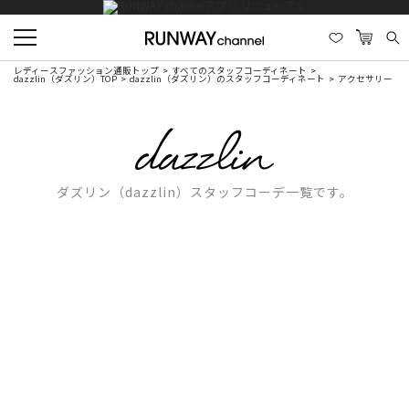
レディースファッション通販トップ
すべてのスタッフコーディネート
dazzlin（ダズリン）TOP
dazzlin（ダズリン）のスタッフコーディネート
アクセサリー
ダズリン（dazzlin）スタッフコーデ一覧です。