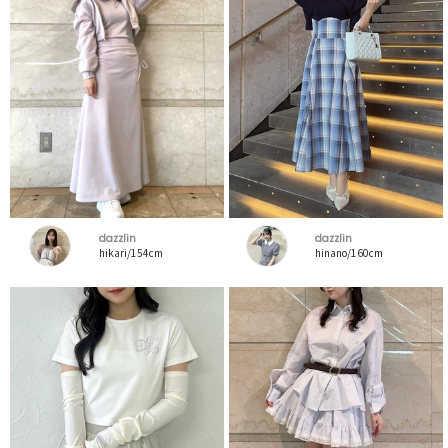
dazzlin
dazzlin
hikari/154cm
hinano/160cm