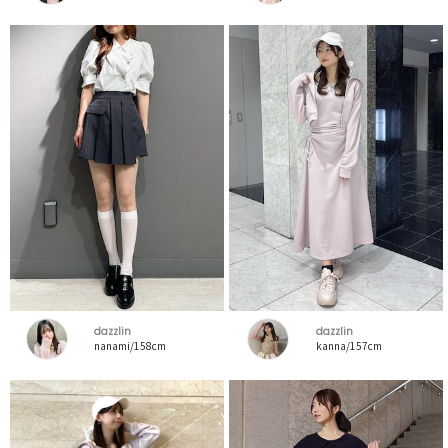
dazzlin
dazzlin
nanami/158cm
kanna/157cm