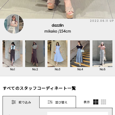
2022.06.11 UP
dazzlin
mikako /154cm
No.1
No.2
No.3
No.4
No.5
すべてのスタッフコーディネート一覧
表示
絞り込み
並び替え