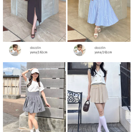
dazzlin
dazzlin
yuna/161cm
yuna/161cm