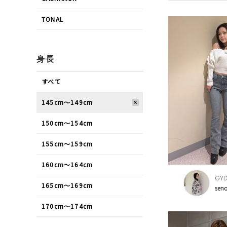
TONAL
身長
すべて
145cm〜149cm
150cm〜154cm
155cm〜159cm
160cm〜164cm
GY
165cm〜169cm
sen
170cm〜174cm