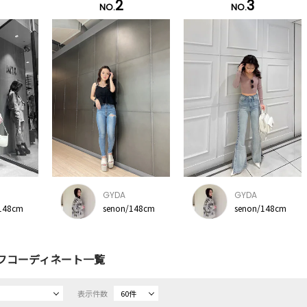
2
3
NO.
NO.
GYDA
GYDA
148cm
senon/148cm
senon/148cm
フコーディネート一覧
表示件数
60件