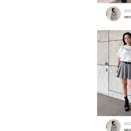
GY
sen
GY
sen