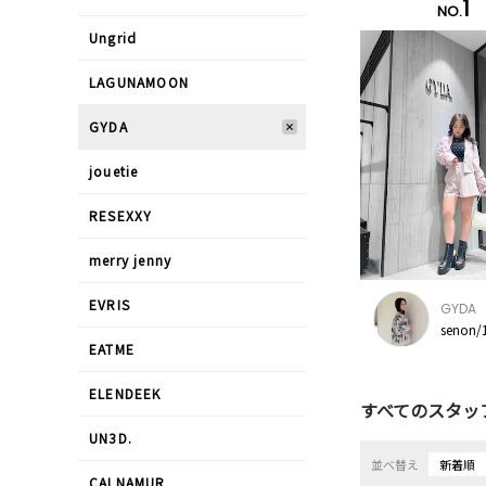
1
NO.
Ungrid
LAGUNAMOON
GYDA
jouetie
RESEXXY
merry jenny
EVRIS
GYDA
senon/
EATME
ELENDEEK
すべてのスタッ
UN3D.
並べ替え
新着順
CALNAMUR