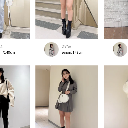
DA
GYDA
on/148cm
senon/148cm