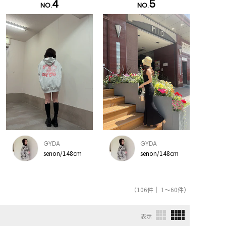
4
5
NO.
NO.
GYDA
GYDA
senon/148cm
senon/148cm
（106件｜ 1～60件）
表示