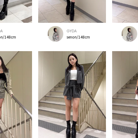
DA
GYDA
on/148cm
senon/148cm