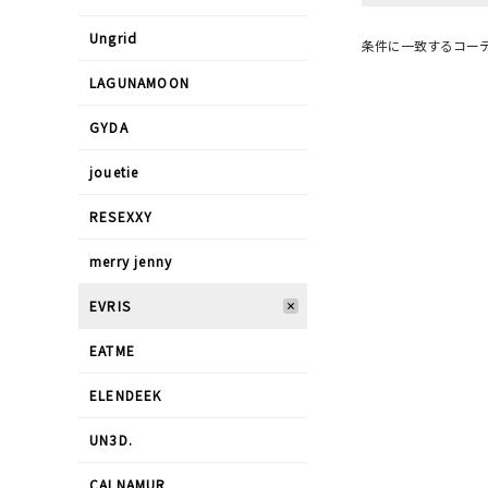
Ungrid
条件に一致するコー
LAGUNAMOON
GYDA
jouetie
RESEXXY
merry jenny
EVRIS
EATME
ELENDEEK
UN3D.
CALNAMUR