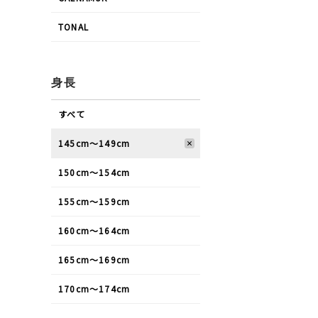
TONAL
身長
すべて
145cm〜149cm
150cm〜154cm
155cm〜159cm
160cm〜164cm
165cm〜169cm
170cm〜174cm