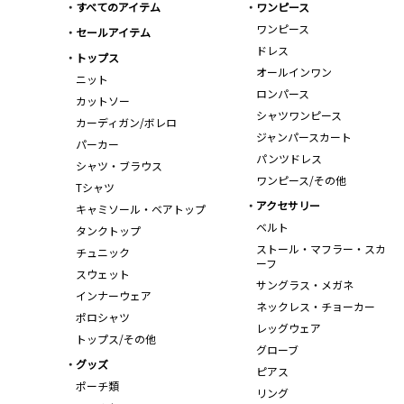
すべてのアイテム
ワンピース
ワンピース
セールアイテム
ドレス
トップス
オールインワン
ニット
ロンパース
カットソー
シャツワンピース
カーディガン/ボレロ
ジャンパースカート
パーカー
パンツドレス
シャツ・ブラウス
ワンピース/その他
Tシャツ
アクセサリー
キャミソール・ベアトップ
ベルト
タンクトップ
ストール・マフラー・スカ
チュニック
ーフ
スウェット
サングラス・メガネ
インナーウェア
ネックレス・チョーカー
ポロシャツ
レッグウェア
トップス/その他
グローブ
グッズ
ピアス
ポーチ類
リング