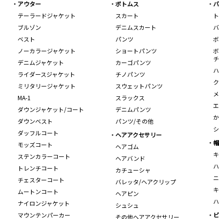
アウター
ボトムス
バ
テーラードジャケット
スカート
ト
ブルゾン
デニムスカート
バ
ベスト
パンツ
ボ
ノーカラージャケット
ショートパンツ
ボ
チ
デニムジャケット
カーゴパンツ
ハ
ライダースジャケット
チノパンツ
ク
ミリタリージャケット
スウェットパンツ
メ
MA-1
スラックス
エ
ダウンジャケット/コート
デニムパンツ
か
ダウンベスト
パンツ/その他
シ
ダッフルコート
ヘアアクセサリー
帽
モッズコート
ヘアゴム
キ
ステンカラーコート
ヘアバンド
ハ
トレンチコート
カチューシャ
ニ
チェスターコート
バレッタ/ヘアクリップ
キ
ムートンコート
ヘアピン
ハ
ナイロンジャケット
シュシュ
マウンテンパーカー
ビ
その他ヘアアクセサリー