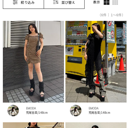
表示
絞り込み
並び替え
（6件｜ 1～6件）
EMODA
EMODA
荒尾杏菜/148cm
荒尾杏菜/148cm