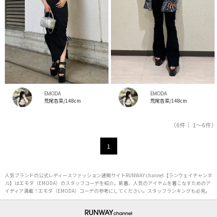
EMODA
EMODA
荒尾杏菜/148cm
荒尾杏菜/148cm
（6件｜ 1～6件）
1
人気ブランドの公式レディースファッション通販サイトRUNWAY channel【ランウェイチャンネ
ル】はエモダ（EMODA）のスタッフコーデを紹介。新着、人気のアイテムを着こなすためのア
イディア満載！エモダ（EMODA）コーデの参考にしてください。スタッフランキングも必見。