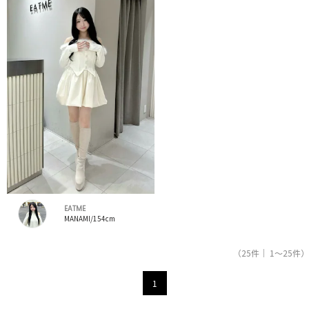
EATME
MANAMI/154cm
（25件｜ 1～25件）
1