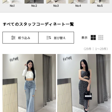
No.1
No.2
No.3
No.4
No.5
すべてのスタッフコーディネート一覧
表示
絞り込み
並び替え
（25件｜ 1～25件）