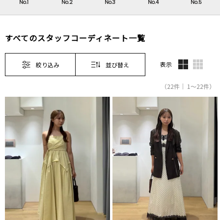
No.1
No.2
No.3
No.4
No.5
すべてのスタッフコーディネート一覧
表示
絞り込み
並び替え
（22件｜ 1～22件）