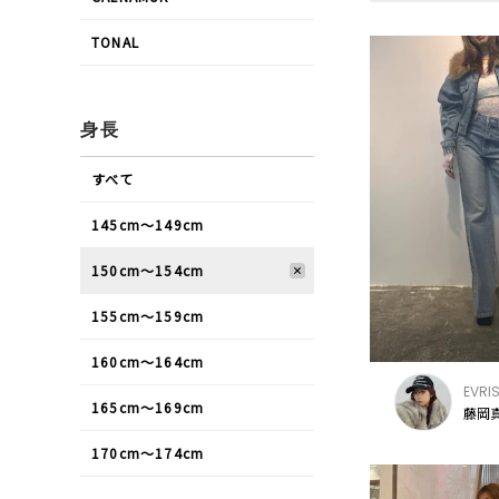
TONAL
身長
すべて
145cm〜149cm
150cm〜154cm
155cm〜159cm
160cm〜164cm
EVRI
165cm〜169cm
藤岡真
170cm〜174cm