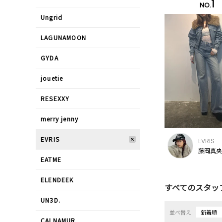
1
NO.
Ungrid
LAGUNAMOON
GYDA
jouetie
RESEXXY
merry jenny
EVRIS
EVRIS
藤岡真央/
EATME
ELENDEEK
すべてのスタッ
UN3D.
並べ替え
新着順
CALNAMUR