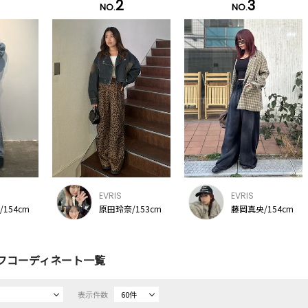
2
3
NO.
NO.
EVRIS
EVRIS
154cm
原田玲奈/153cm
藤岡真央/154cm
フコーディネート一覧
表示件数
60件