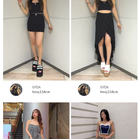
GYDA
GYDA
hina/154cm
hina/154cm