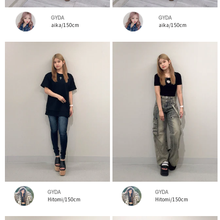
GYDA
GYDA
aika/150cm
aika/150cm
GYDA
GYDA
Hitomi/150cm
Hitomi/150cm