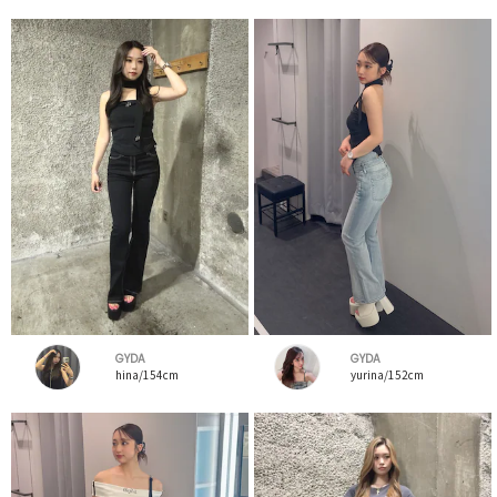
GYDA
GYDA
hina/154cm
yurina/152cm