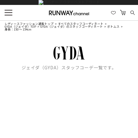
レディースファッション通販トップ
すべてのスタッフコーディネート
GYDA（ジェイダ）TOP
GYDA（ジェイダ）のスタッフコーディネート
ボトムス
身長：150 ～ 154cm
ジェイダ（GYDA）スタッフコーデ一覧です。