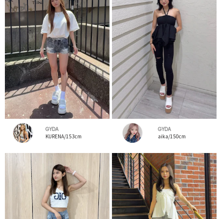
GYDA
GYDA
KURENA/153cm
aika/150cm