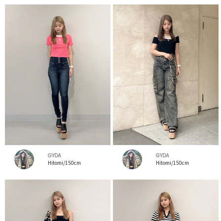
GYDA
GYDA
Hitomi/150cm
Hitomi/150cm