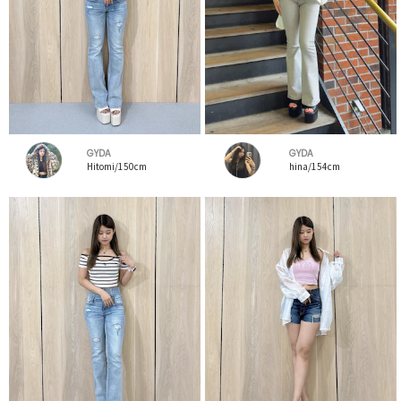
GYDA
GYDA
Hitomi/150cm
hina/154cm