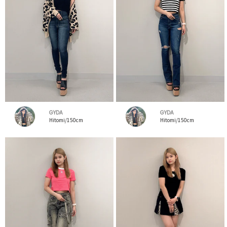
GYDA
GYDA
Hitomi/150cm
Hitomi/150cm