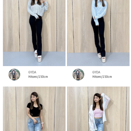
GYDA
GYDA
Hitomi/150cm
Hitomi/150cm