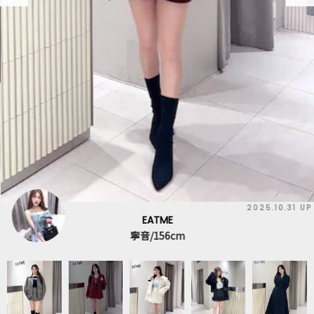
2025.10.31 UP
EATME
寧音/156cm