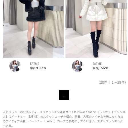
EATME
EATME
寧音/156cm
寧音/156cm
（28件｜ 1～28件）
1
人気ブランドの公式レディースファッション通販サイトRUNWAY channel【ランウェイチャンネ
ル】はイートミー（EATME）のスタッフコーデを紹介。新着、人気のアイテムを着こなすため
のアイディア満載！イートミー（EATME）コーデの参考にしてください。スタッフランキング
も必見。