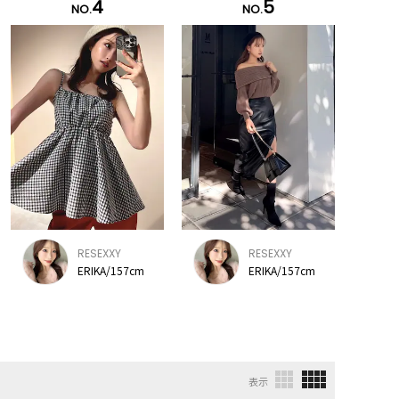
4
5
NO.
NO.
RESEXXY
RESEXXY
ERIKA/157cm
ERIKA/157cm
表示