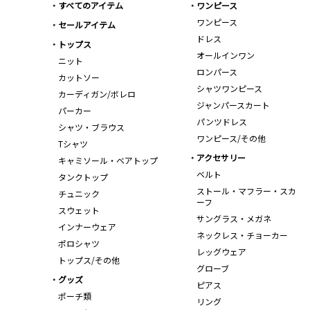
すべてのアイテム
ワンピース
ワンピース
セールアイテム
ドレス
トップス
オールインワン
ニット
ロンパース
カットソー
シャツワンピース
カーディガン/ボレロ
ジャンパースカート
パーカー
パンツドレス
シャツ・ブラウス
ワンピース/その他
Tシャツ
アクセサリー
キャミソール・ベアトップ
ベルト
タンクトップ
ストール・マフラー・スカ
チュニック
ーフ
スウェット
サングラス・メガネ
インナーウェア
ネックレス・チョーカー
ポロシャツ
レッグウェア
トップス/その他
グローブ
グッズ
ピアス
ポーチ類
リング