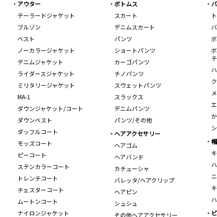
アウター
ボトムス
バ
テーラードジャケット
スカート
ト
ブルゾン
デニムスカート
バ
ベスト
パンツ
ボ
ノーカラージャケット
ショートパンツ
ボ
チ
デニムジャケット
カーゴパンツ
ハ
ライダースジャケット
チノパンツ
ク
ミリタリージャケット
スウェットパンツ
メ
MA-1
スラックス
エ
ダウンジャケット/コート
デニムパンツ
か
ダウンベスト
パンツ/その他
シ
ダッフルコート
ヘアアクセサリー
帽
モッズコート
ヘアゴム
キ
ピーコート
ヘアバンド
ハ
ステンカラーコート
カチューシャ
ニ
トレンチコート
バレッタ/ヘアクリップ
キ
チェスターコート
ヘアピン
ハ
ムートンコート
シュシュ
ナイロンジャケット
ビ
その他ヘアアクセサリー