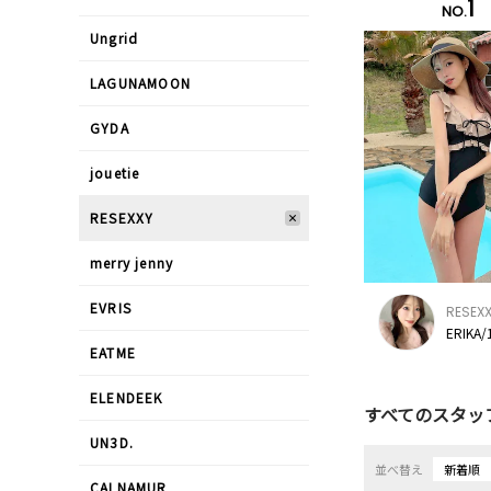
1
NO.
Ungrid
LAGUNAMOON
GYDA
jouetie
RESEXXY
merry jenny
EVRIS
RESEX
ERIKA/
EATME
ELENDEEK
すべてのスタッ
UN3D.
並べ替え
新着順
CALNAMUR