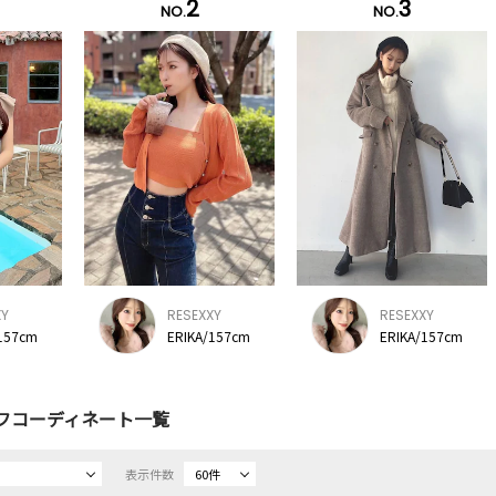
2
3
NO.
NO.
XY
RESEXXY
RESEXXY
157cm
ERIKA/157cm
ERIKA/157cm
フコーディネート一覧
表示件数
60件