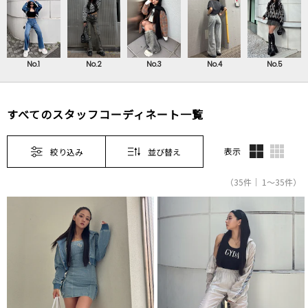
No.1
No.2
No.3
No.4
No.5
すべてのスタッフコーディネート一覧
表示
絞り込み
並び替え
（35件｜ 1～35件）