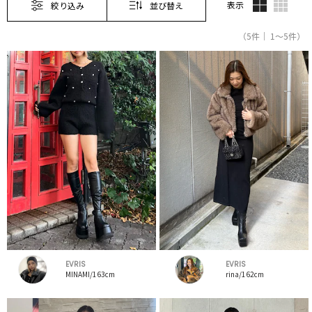
表示
絞り込み
並び替え
（5件｜ 1～5件）
EVRIS
EVRIS
MINAMI/163cm
rina/162cm