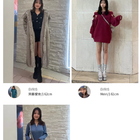
EVRIS
EVRIS
齊藤愛奈/162cm
Meiri/161cm