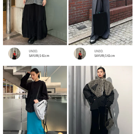
UN3D.
UN3D.
SAYURI/161cm
SAYURI/161cm