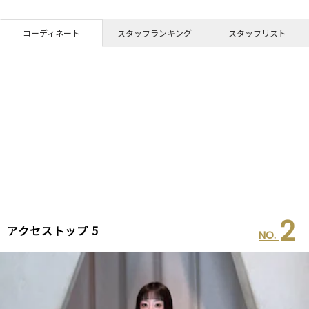
コーディネート
スタッフランキング
スタッフリスト
2
アクセストップ 5
NO.