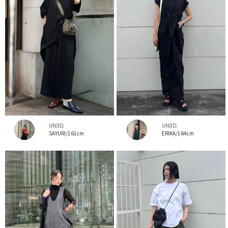
UN3D.
UN3D.
SAYURI/161cm
ERIKA/164cm