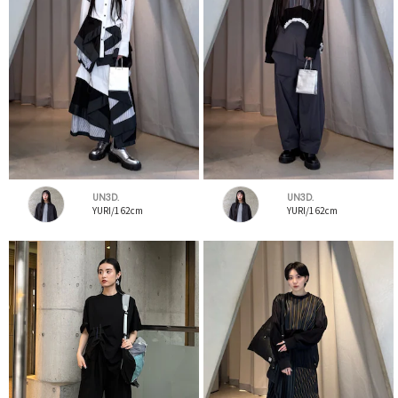
UN3D.
UN3D.
YURI/162cm
YURI/162cm