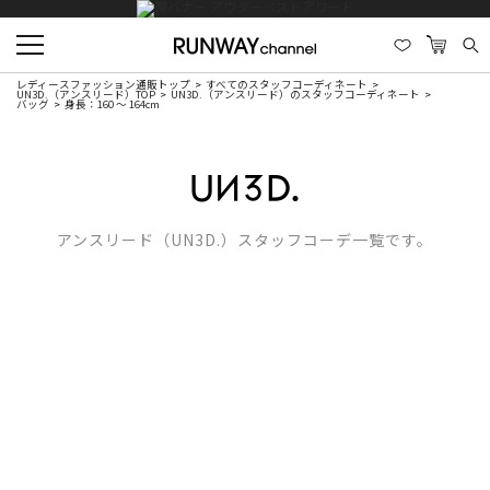
レディースファッション通販トップ
すべてのスタッフコーディネート
UN3D.（アンスリード）TOP
UN3D.（アンスリード）のスタッフコーディネート
バッグ
身長：160 ～ 164cm
アンスリード（UN3D.）スタッフコーデ一覧です。