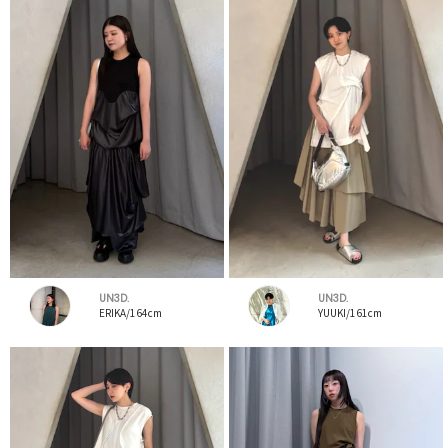
UN3D.
UN3D.
ERIKA/164cm
YUUKI/161cm