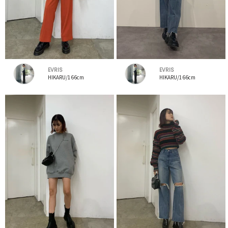
EVRIS
EVRIS
HIKARU/166cm
HIKARU/166cm