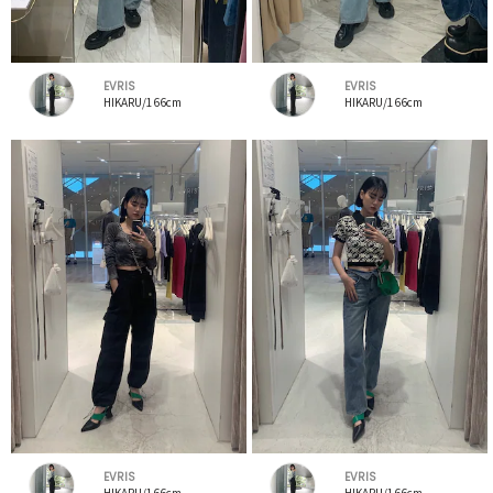
EVRIS
EVRIS
HIKARU/166cm
HIKARU/166cm
EVRIS
EVRIS
HIKARU/166cm
HIKARU/166cm