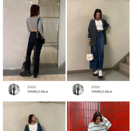
EVRIS
EVRIS
HIKARU/166cm
HIKARU/166cm