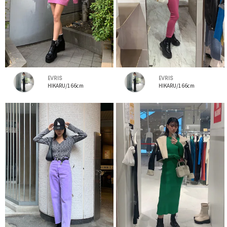
EVRIS
EVRIS
HIKARU/166cm
HIKARU/166cm