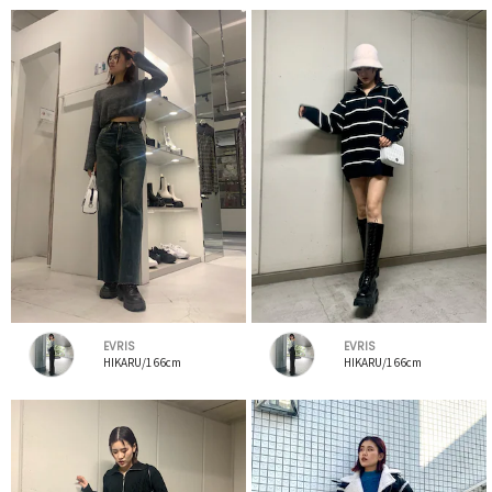
EVRIS
EVRIS
HIKARU/166cm
HIKARU/166cm