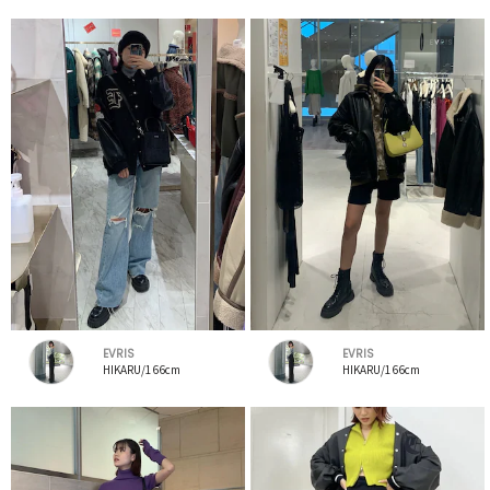
EVRIS
EVRIS
HIKARU/166cm
HIKARU/166cm