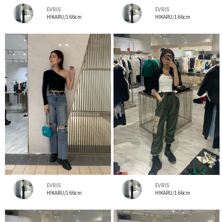
EVRIS
EVRIS
HIKARU/166cm
HIKARU/166cm
EVRIS
EVRIS
HIKARU/166cm
HIKARU/166cm