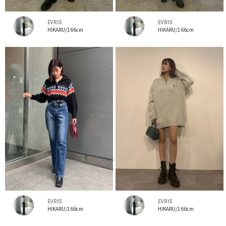
EVRIS
EVRIS
HIKARU/166cm
HIKARU/166cm
EVRIS
EVRIS
HIKARU/166cm
HIKARU/166cm