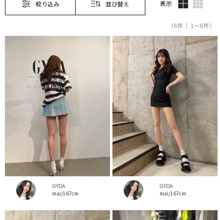
表示
絞り込み
並び替え
（6件｜ 1～6件）
GYDA
GYDA
mai/167cm
mai/167cm