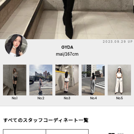
2023.09.29 UP
A
GYD
67cm
mai/1
No.1
No.2
No.3
No.4
No.5
すべてのスタッフコーディネート一覧