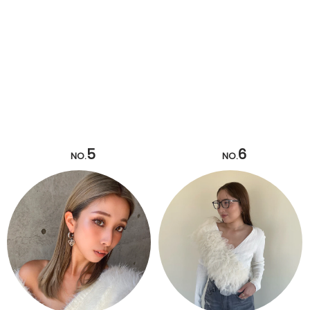
5
6
NO.
NO.