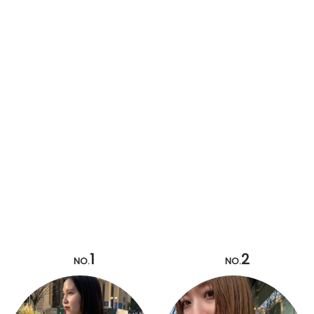
1
2
NO.
NO.