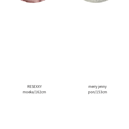
RESEXXY
merry jenny
moeka/162cm
pon/153cm