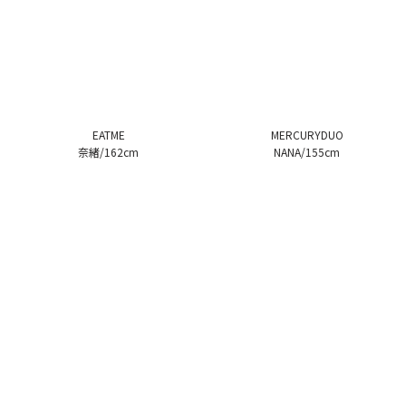
EATME
MERCURYDUO
奈緒/162cm
NANA/155cm