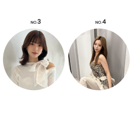
3
4
NO.
NO.