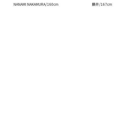
NANAMI NAKAMURA/160cm
藤井/167cm