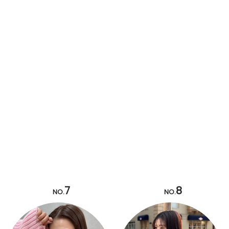
7
8
NO.
NO.