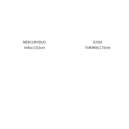
MERCURYDUO
GYDA
miho/163cm
YURARA/170cm