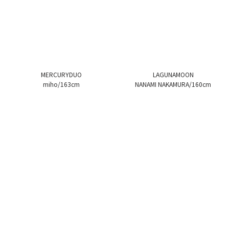
MERCURYDUO
LAGUNAMOON
miho/163cm
NANAMI NAKAMURA/160cm