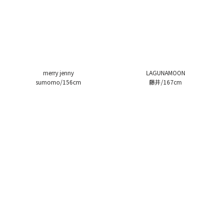
merry jenny
LAGUNAMOON
sumomo/156cm
藤井/167cm