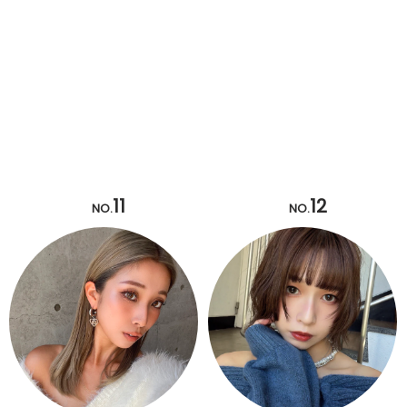
11
12
NO.
NO.