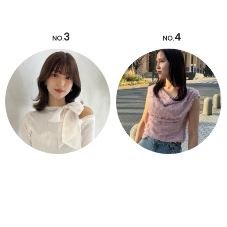
3
4
NO.
NO.