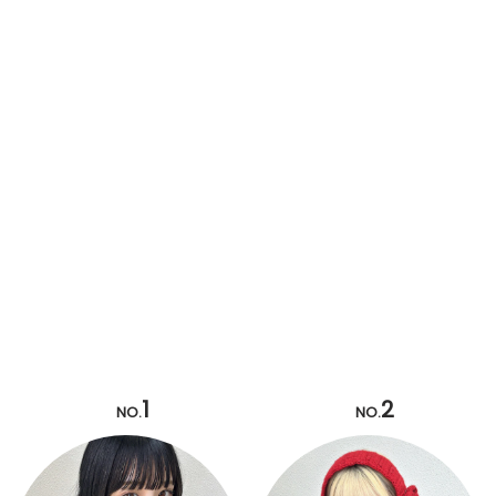
1
2
NO.
NO.