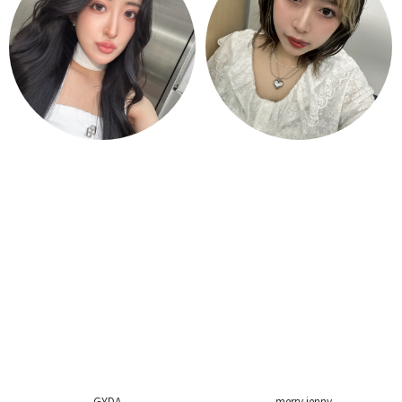
GYDA
merry jenny