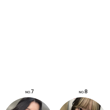
7
8
NO.
NO.