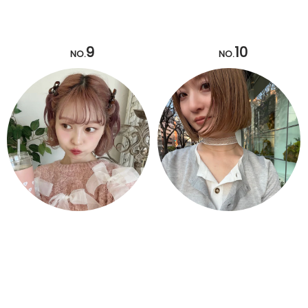
9
10
NO.
NO.