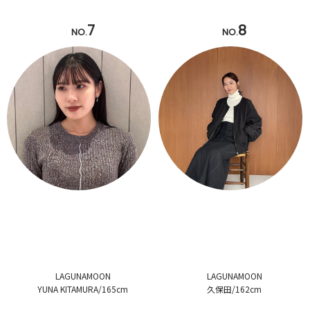
7
8
NO.
NO.
LAGUNAMOON
LAGUNAMOON
YUNA KITAMURA/165cm
久保田/162cm