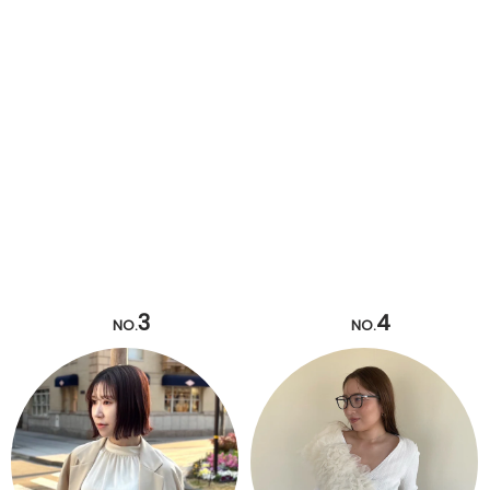
3
4
NO.
NO.