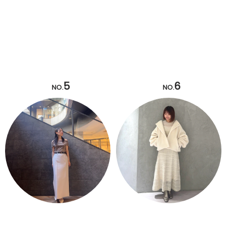
5
6
NO.
NO.