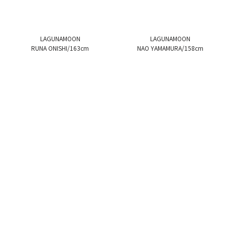
LAGUNAMOON
LAGUNAMOON
RUNA ONISHI/163cm
NAO YAMAMURA/158cm