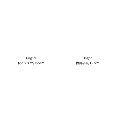
Ungrid
Ungrid
秋本すずか/155cm
横山なな/157cm