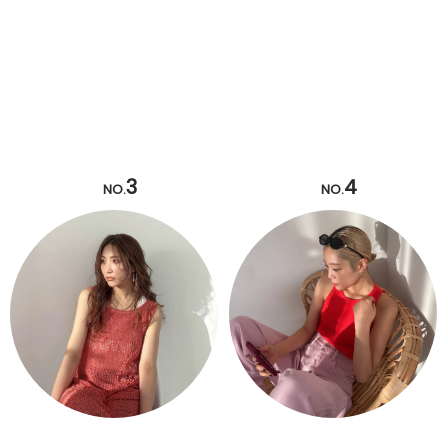
3
4
NO.
NO.