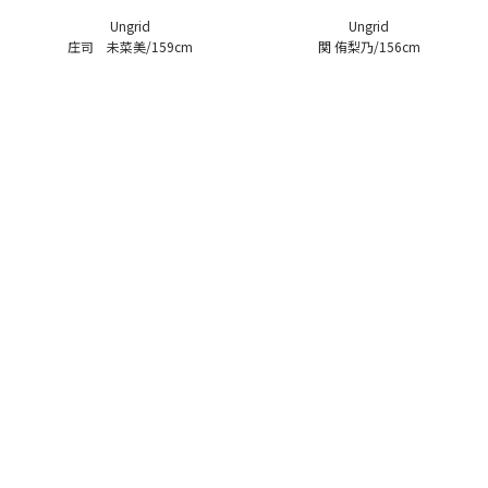
Ungrid
Ungrid
庄司 未菜美/159cm
関 侑梨乃/156cm