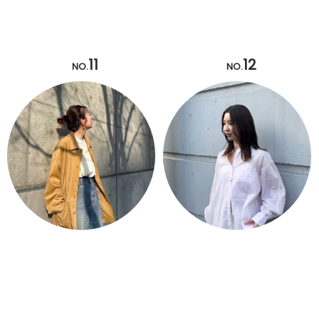
11
12
NO.
NO.