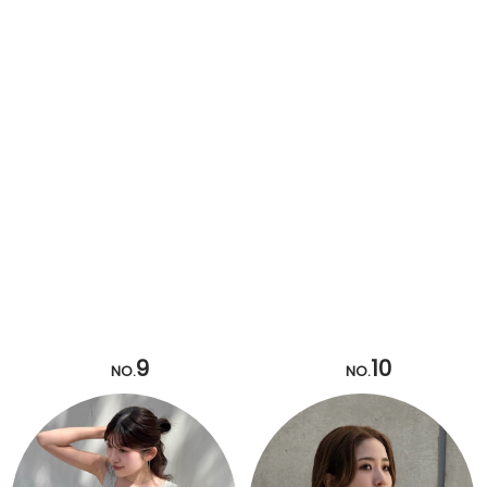
9
10
NO.
NO.