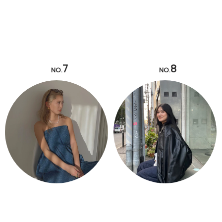
7
8
NO.
NO.