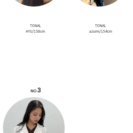
TONAL
TONAL
AYU/158cm
azumi/154cm
3
NO.