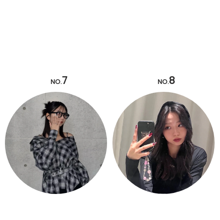
7
8
NO.
NO.