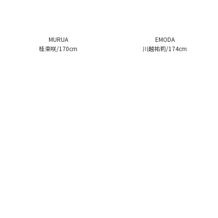
MURUA
EMODA
桂束咲/170cm
川越祐莉/174cm