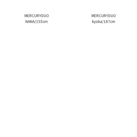
MERCURYDUO
MERCURYDUO
NANA/155cm
kyoka/167cm