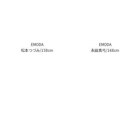
EMODA
EMODA
松本つづみ/158cm
永田真弓/168cm