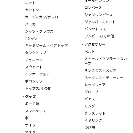
オールインワン
ニット
ロンパース
カットソー
シャツワンピース
カーディガン/ボレロ
ジャンパースカート
パーカー
パンツドレス
シャツ・ブラウス
ワンピース/その他
Tシャツ
アクセサリー
キャミソール・ベアトップ
ベルト
タンクトップ
ストール・マフラー・スカ
チュニック
ーフ
スウェット
サングラス・メガネ
インナーウェア
ネックレス・チョーカー
ポロシャツ
レッグウェア
トップス/その他
グローブ
グッズ
ピアス
ポーチ類
リング
スマホケース
ブレスレット
傘
イヤリング
サイフ
つけ襟
マスク