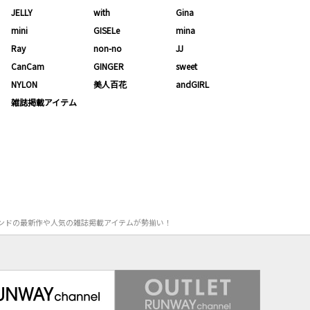
JELLY
with
Gina
mini
GISELe
mina
Ray
non-no
JJ
CanCam
GINGER
sweet
NYLON
美人百花
andGIRL
雑誌掲載アイテム
気ブランドの最新作や人気の雑誌掲載アイテムが勢揃い！