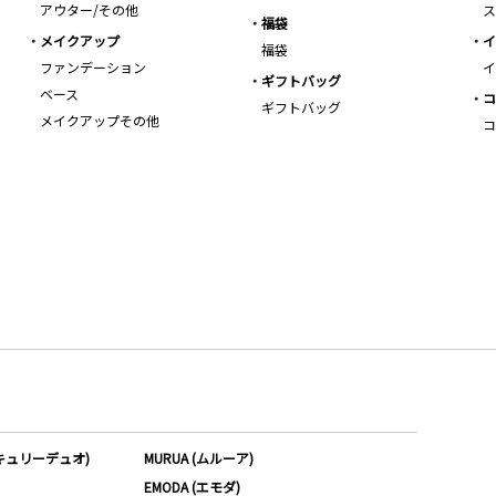
アウター/その他
ス
福袋
メイクアップ
イ
福袋
ファンデーション
イ
ギフトバッグ
ベース
コ
ギフトバッグ
メイクアップその他
コ
ーキュリーデュオ)
MURUA (ムルーア)
EMODA (エモダ)