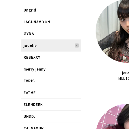
Ungrid
LAGUNAMOON
GYDA
jouetie
RESEXXY
merry jenny
joue
MIU/1
EVRIS
EATME
ELENDEEK
UN3D.
CALNAMUR