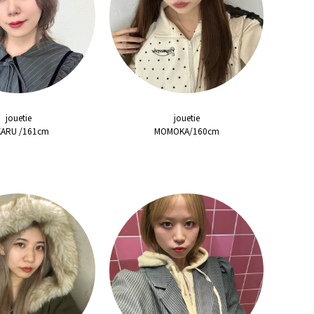
jouetie
jouetie
KARU /161cm
MOMOKA/160cm