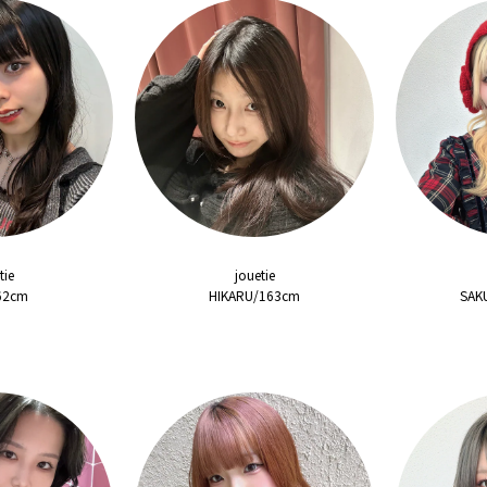
tie
jouetie
62cm
HIKARU/163cm
SAK