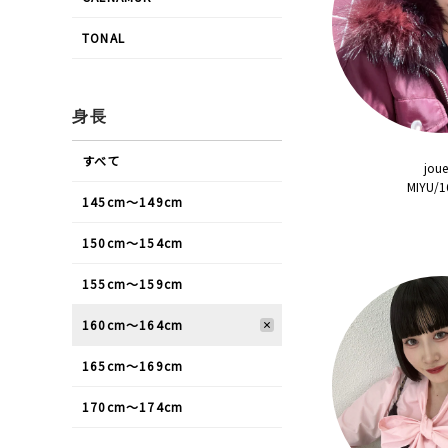
TONAL
身長
すべて
joue
MIYU/
145cm〜149cm
150cm〜154cm
155cm〜159cm
160cm〜164cm
165cm〜169cm
170cm〜174cm