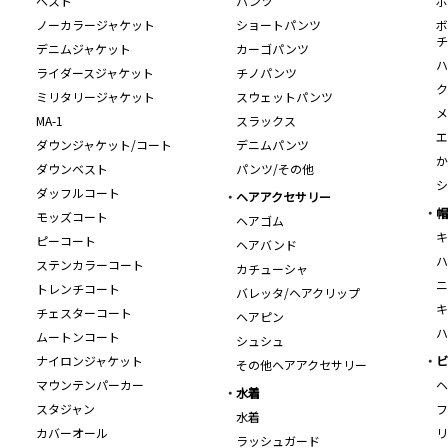
ベスト
パンツ
ボ
ノーカラージャケット
ショートパンツ
ボ
チ
デニムジャケット
カーゴパンツ
ハ
ライダースジャケット
チノパンツ
ク
ミリタリージャケット
スウェットパンツ
メ
MA-1
スラックス
エ
ダウンジャケット/コート
デニムパンツ
か
ダウンベスト
パンツ/その他
シ
ダッフルコート
ヘアアクセサリー
帽
モッズコート
ヘアゴム
キ
ピーコート
ヘアバンド
ハ
ステンカラーコート
カチューシャ
ニ
トレンチコート
バレッタ/ヘアクリップ
キ
チェスターコート
ヘアピン
ハ
ムートンコート
シュシュ
ナイロンジャケット
ビ
その他ヘアアクセサリー
マウンテンパーカー
ヘ
水着
スタジャン
フ
水着
カバーオール
リ
ラッシュガード