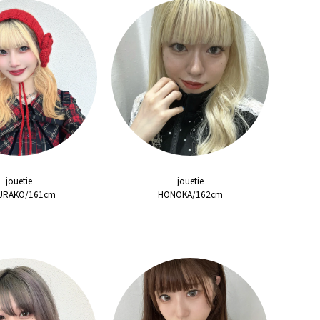
jouetie
jouetie
URAKO/161cm
HONOKA/162cm