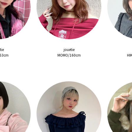
tie
jouetie
163cm
MOMO/160cm
HI