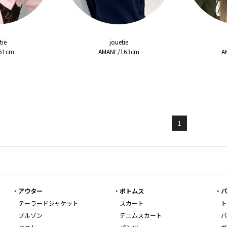
tie
jouetie
161cm
AMANE/163cm
A
1
アウター
ボトムス
バ
テーラードジャケット
スカート
ト
ブルゾン
デニムスカート
バ