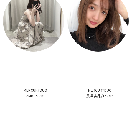
MERCURYDUO
MERCURYDUO
AMI/158cm
長澤 実果/160cm