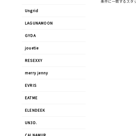
条件に一致するスタ
Ungrid
LAGUNAMOON
GYDA
jouetie
RESEXXY
merry jenny
EVRIS
EATME
ELENDEEK
UN3D.
CALNAMUR