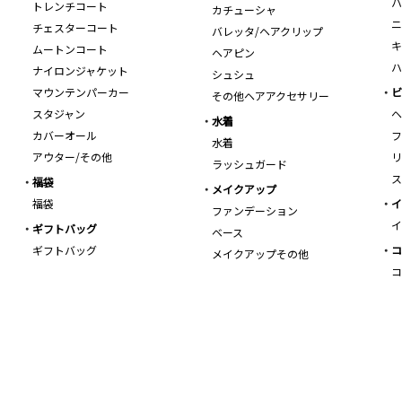
ハ
トレンチコート
カチューシャ
ニ
チェスターコート
バレッタ/ヘアクリップ
キ
ムートンコート
ヘアピン
ハ
ナイロンジャケット
シュシュ
マウンテンパーカー
ビ
その他ヘアアクセサリー
スタジャン
ヘ
水着
カバーオール
フ
水着
アウター/その他
リ
ラッシュガード
ス
福袋
メイクアップ
福袋
イ
ファンデーション
イ
ギフトバッグ
ベース
ギフトバッグ
コ
メイクアップその他
コ