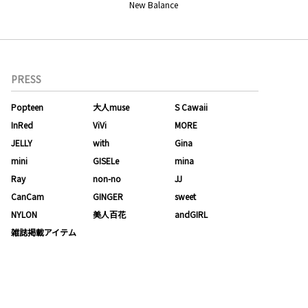
New Balance
PRESS
Popteen
大人muse
S Cawaii
InRed
ViVi
MORE
JELLY
with
Gina
mini
GISELe
mina
Ray
non-no
JJ
CanCam
GINGER
sweet
NYLON
美人百花
andGIRL
雑誌掲載アイテム