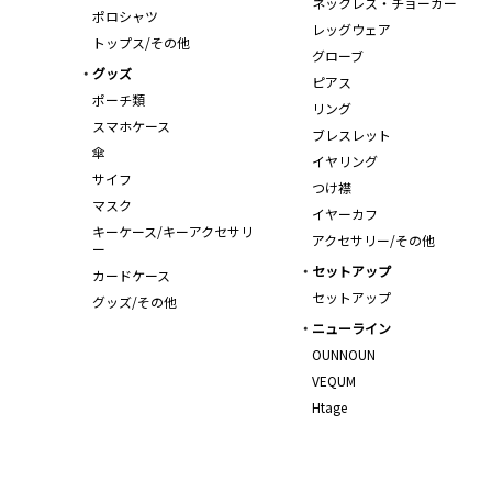
ネックレス・チョーカー
ポロシャツ
レッグウェア
トップス/その他
グローブ
グッズ
ピアス
ポーチ類
リング
スマホケース
ブレスレット
傘
イヤリング
サイフ
つけ襟
マスク
イヤーカフ
キーケース/キーアクセサリ
アクセサリー/その他
ー
セットアップ
カードケース
セットアップ
グッズ/その他
ニューライン
OUNNOUN
VEQUM
Htage