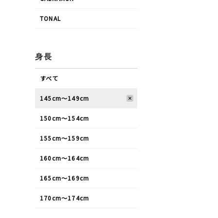
TONAL
身長
すべて
145cm〜149cm
150cm〜154cm
155cm〜159cm
160cm〜164cm
165cm〜169cm
170cm〜174cm