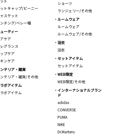
ット
ショーツ
ットキャップ/ビーニー
ランジェリー/その他
ャスケット
ルームウェア
ンチング/ベレー帽
ルームウェア
ューティー
ルームウェア/その他
アケア
浴衣
レグランス
浴衣
ップケア
セットアイテム
キンケア
セットアイテム
ンテリア・雑貨
WEB限定
ンテリア・雑貨/その他
WEB限定/その他
ラボアイテム
インターナショナルブラン
ラボアイテム
ド
adidas
CONVERSE
PUMA
NIKE
Dr.Martens