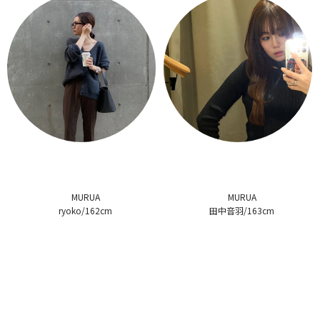
MURUA
MURUA
ryoko/162cm
田中音羽/163cm