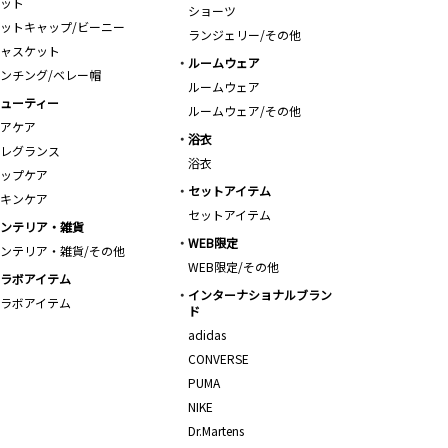
ット
ショーツ
ットキャップ/ビーニー
ランジェリー/その他
ャスケット
ルームウェア
ンチング/ベレー帽
ルームウェア
ューティー
ルームウェア/その他
アケア
浴衣
レグランス
浴衣
ップケア
セットアイテム
キンケア
セットアイテム
ンテリア・雑貨
WEB限定
ンテリア・雑貨/その他
WEB限定/その他
ラボアイテム
インターナショナルブラン
ラボアイテム
ド
adidas
CONVERSE
PUMA
NIKE
Dr.Martens