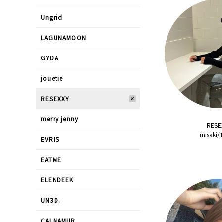
Ungrid
LAGUNAMOON
GYDA
jouetie
RESEXXY
merry jenny
RESE
misaki
EVRIS
EATME
ELENDEEK
UN3D.
CALNAMUR