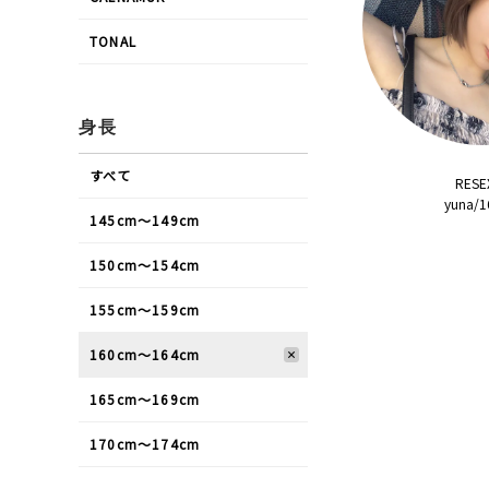
TONAL
身長
すべて
RESE
yuna/
145cm〜149cm
150cm〜154cm
155cm〜159cm
160cm〜164cm
165cm〜169cm
170cm〜174cm