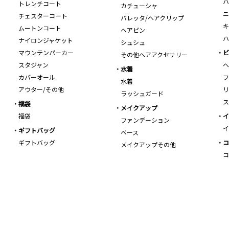
ハ
トレンチコート
カチューシャ
ニ
チェスターコート
バレッタ/ヘアクリップ
キ
ムートンコート
ヘアピン
ハ
ナイロンジャケット
シュシュ
マウンテンパーカー
ビ
その他ヘアアクセサリー
スタジャン
ヘ
水着
カバーオール
フ
水着
アウター/その他
リ
ラッシュガード
ス
福袋
メイクアップ
福袋
イ
ファンデーション
イ
ギフトバッグ
ベース
ギフトバッグ
コ
メイクアップその他
コ