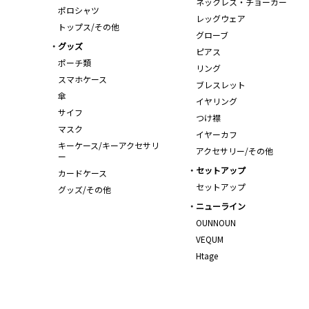
ネックレス・チョーカー
ポロシャツ
レッグウェア
トップス/その他
グローブ
グッズ
ピアス
ポーチ類
リング
スマホケース
ブレスレット
傘
イヤリング
サイフ
つけ襟
マスク
イヤーカフ
キーケース/キーアクセサリ
アクセサリー/その他
ー
セットアップ
カードケース
セットアップ
グッズ/その他
ニューライン
OUNNOUN
VEQUM
Htage