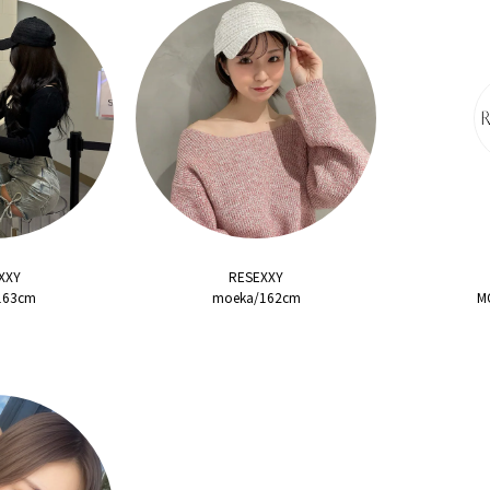
XXY
RESEXXY
/163cm
moeka/162cm
M