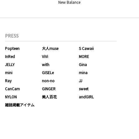
New Balance
PRESS
Popteen
大人muse
S Cawaii
InRed
ViVi
MORE
JELLY
with
Gina
mini
GISELe
mina
Ray
non-no
JJ
CanCam
GINGER
sweet
NYLON
美人百花
andGIRL
雑誌掲載アイテム