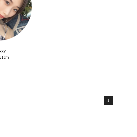
XXY
161cm
1