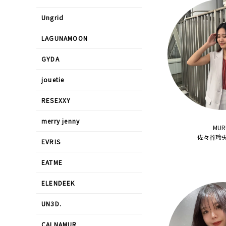
Ungrid
LAGUNAMOON
GYDA
jouetie
RESEXXY
merry jenny
MUR
佐々谷玲央/
EVRIS
EATME
ELENDEEK
UN3D.
CALNAMUR