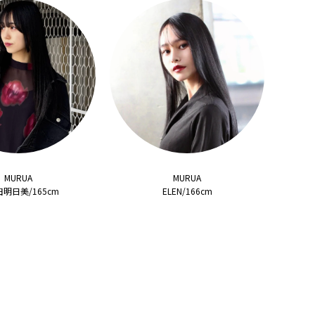
MURUA
MURUA
明日美/165cm
ELEN/166cm