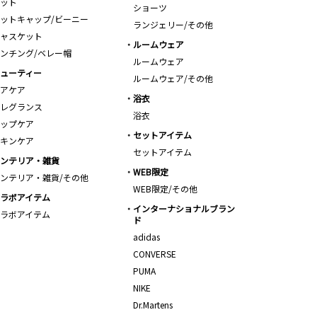
ット
ショーツ
ットキャップ/ビーニー
ランジェリー/その他
ャスケット
ルームウェア
ンチング/ベレー帽
ルームウェア
ューティー
ルームウェア/その他
アケア
浴衣
レグランス
浴衣
ップケア
セットアイテム
キンケア
セットアイテム
ンテリア・雑貨
WEB限定
ンテリア・雑貨/その他
WEB限定/その他
ラボアイテム
インターナショナルブラン
ラボアイテム
ド
adidas
CONVERSE
PUMA
NIKE
Dr.Martens