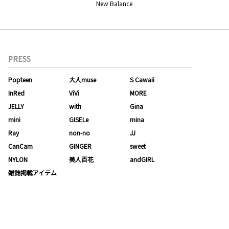
New Balance
PRESS
Popteen
大人muse
S Cawaii
InRed
ViVi
MORE
JELLY
with
Gina
mini
GISELe
mina
Ray
non-no
JJ
CanCam
GINGER
sweet
NYLON
美人百花
andGIRL
雑誌掲載アイテム