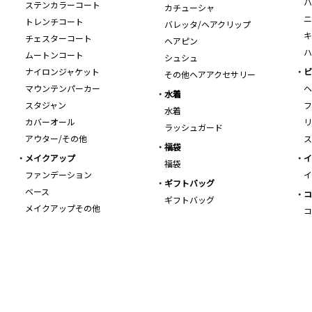
ハ
ステンカラーコート
カチューシャ
ニ
トレンチコート
バレッタ/ヘアクリップ
キ
チェスターコート
ヘアピン
ハ
ムートンコート
シュシュ
ナイロンジャケット
ビ
その他ヘアアクセサリー
マウンテンパーカー
ヘ
水着
スタジャン
フ
水着
カバーオール
リ
ラッシュガード
アウター/その他
ス
福袋
メイクアップ
イ
福袋
ファンデーション
イ
ギフトバッグ
ベース
コ
ギフトバッグ
メイクアップその他
コ