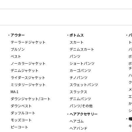
アウター
ボトムス
バ
テーラードジャケット
スカート
ト
ブルゾン
デニムスカート
バ
ベスト
パンツ
ボ
ノーカラージャケット
ショートパンツ
ボ
チ
デニムジャケット
カーゴパンツ
ハ
ライダースジャケット
チノパンツ
ク
ミリタリージャケット
スウェットパンツ
メ
MA-1
スラックス
エ
ダウンジャケット/コート
デニムパンツ
か
ダウンベスト
パンツ/その他
シ
ダッフルコート
ヘアアクセサリー
帽
モッズコート
ヘアゴム
キ
ピーコート
ヘアバンド