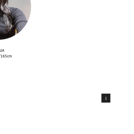
UA
165cm
1