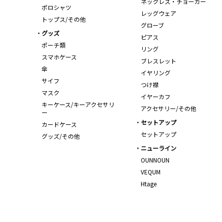
ネックレス・チョーカー
ポロシャツ
レッグウェア
トップス/その他
グローブ
グッズ
ピアス
ポーチ類
リング
スマホケース
ブレスレット
傘
イヤリング
サイフ
つけ襟
マスク
イヤーカフ
キーケース/キーアクセサリ
アクセサリー/その他
ー
セットアップ
カードケース
セットアップ
グッズ/その他
ニューライン
OUNNOUN
VEQUM
Htage