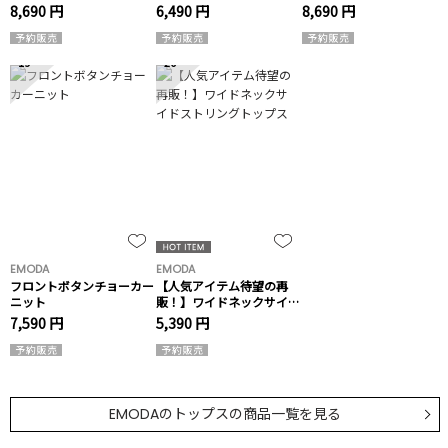
ィ
8,690 円
6,490 円
8,690 円
19
20
EMODA
EMODA
フロントボタンチョーカー
【人気アイテム待望の再
ニット
販！】ワイドネックサイド
ストリングトップス
7,590 円
5,390 円
EMODAの
トップス
の商品一覧を見る