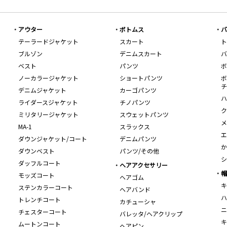
アウター
ボトムス
バ
テーラードジャケット
スカート
ト
ブルゾン
デニムスカート
バ
ベスト
パンツ
ボ
ノーカラージャケット
ショートパンツ
ボ
チ
デニムジャケット
カーゴパンツ
ハ
ライダースジャケット
チノパンツ
ク
ミリタリージャケット
スウェットパンツ
メ
MA-1
スラックス
エ
ダウンジャケット/コート
デニムパンツ
か
ダウンベスト
パンツ/その他
シ
ダッフルコート
ヘアアクセサリー
帽
モッズコート
ヘアゴム
キ
ステンカラーコート
ヘアバンド
ハ
トレンチコート
カチューシャ
ニ
チェスターコート
バレッタ/ヘアクリップ
キ
ムートンコート
ヘアピン