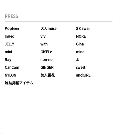
PRESS
Popteen
大人muse
S Cawaii
InRed
ViVi
MORE
JELLY
with
Gina
mini
GISELe
mina
Ray
non-no
JJ
CanCam
GINGER
sweet
NYLON
美人百花
andGIRL
雑誌掲載アイテム