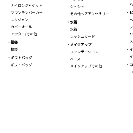
ハ
ナイロンジャケット
シュシュ
マウンテンパーカー
ビ
その他ヘアアクセサリー
スタジャン
ヘ
水着
カバーオール
フ
水着
アウター/その他
リ
ラッシュガード
ス
福袋
メイクアップ
福袋
イ
ファンデーション
イ
ギフトバッグ
ベース
ギフトバッグ
コ
メイクアップその他
コ