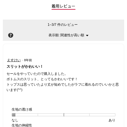
着用レビュー
1–3/7 件のレビュー
?
関連性が高い順
メ
表示順:
▼
ニ
ュ
ー
星
えすけい
·
8年前
4
スリットがかわいい！
／
5
セールをやっていたので購入しました。
個
ボトムスのスリット、とってもかわいいです！
で
トップスは思っていたより丈が短めでしたがラフに着れるのでいいかと思
す。
います(^^)
生地の透け感
なし
星
5
生
あり
生地の伸縮性
1
の
地