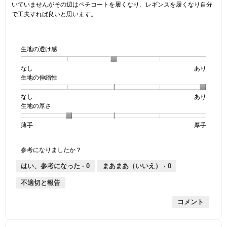
いていませんがその辺はペチコートを履くなり、レギンスを履くなり自分
で工夫すれば良いと思います。
生地の透け感
なし
星
5
生
あり
生地の伸縮性
1
の
地
個
評
の
なし
星
5
生
あり
は
価
透
生地の厚さ
1
の
地
な
は
け
個
評
の
し
あ
感,
薄手
星
5
生
厚手
は
価
伸
り
平
1
の
地
な
は
縮
均
個
評
の
し
あ
性,
的
参考になりましたか？
は
価
厚
り
平
な
薄
は
さ,
均
評
はい、参考になった ·
0
まあまあ（いいえ） ·
0
手
厚
平
的
価
不適切と報告
手
均
な
は
的
評
星
コメント
な
価
3
評
は
／
価
星
5