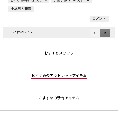
手
厚
平
的
価
不適切と報告
手
均
な
は
的
評
星
コメント
な
価
1
評
は
／
価
星
5
1–3/7 件のレビュー
前
◄
次
►
は
5
で
へ
へ
星
／
す。
Reviews
Review
3
5
／
で
おすすめスタッフ
5
す。
で
す。
おすすめのアウトレットアイテム
おすすめの新作アイテム