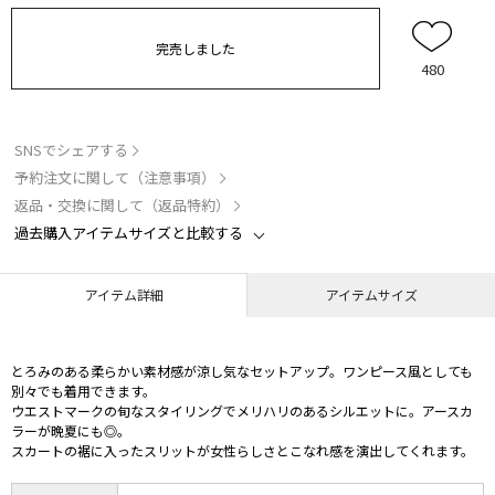
完売しました
480
SNSでシェアする
予約注文に関して（注意事項）
返品・交換に関して（返品特約）
過去購入アイテムサイズと比較する
アイテム詳細
アイテムサイズ
とろみのある柔らかい素材感が涼し気なセットアップ。ワンピース風としても
別々でも着用できます。
ウエストマークの旬なスタイリングでメリハリのあるシルエットに。アースカ
ラーが晩夏にも◎。
スカートの裾に入ったスリットが女性らしさとこなれ感を演出してくれます。