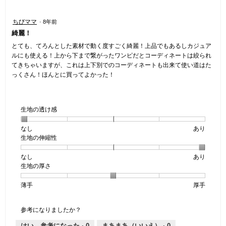
は
5
で
星
／
す。
星
ちびママ
·
8年前
2
5
5
綺麗！
／
で
／
5
す。
5
とても、てろんとした素材で動く度すごく綺麗！上品でもあるしカジュア
で
個
ルにも使える！上から下まで繋がったワンピだとコーディネートは絞られ
す。
で
てきちゃいますが、これは上下別でのコーディネートも出来て使い道はた
す。
っくさん！ほんとに買ってよかった！
生地の透け感
なし
星
5
生
あり
生地の伸縮性
1
の
地
個
評
の
なし
星
5
生
あり
は
価
透
生地の厚さ
1
の
地
な
は
け
個
評
の
し
あ
感,
薄手
星
5
生
厚手
は
価
伸
り
平
1
の
地
な
は
縮
均
個
評
の
し
あ
性,
的
参考になりましたか？
は
価
厚
り
平
な
薄
は
さ,
均
評
はい、参考になった ·
0
まあまあ（いいえ） ·
0