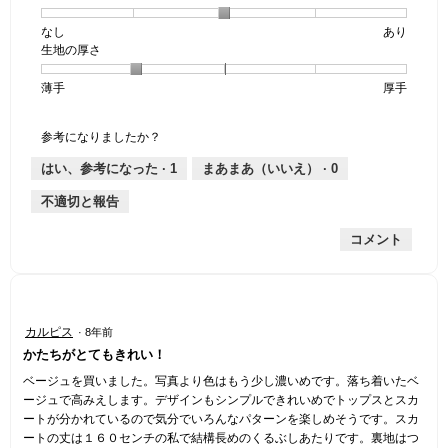
個
評
の
なし
星
5
生
あり
は
価
透
生地の厚さ
1
の
地
な
は
け
個
評
の
し
あ
感,
薄手
星
5
生
厚手
は
価
伸
り
平
1
の
地
な
は
縮
均
個
評
の
し
あ
性,
的
参考になりましたか？
は
価
厚
り
平
な
薄
は
さ,
均
評
はい、参考になった ·
1
まあまあ（いいえ） ·
0
手
厚
平
的
価
不適切と報告
手
均
な
は
的
評
星
コメント
な
価
1
評
は
／
価
星
5
は
3
で
星
／
す。
星
カルピス
·
8年前
2
5
4
かたちがとてもきれい！
／
で
／
5
す。
5
ベージュを買いました。写真より色はもう少し濃いめです。落ち着いたベ
で
個
ージュで高みえします。デザインもシンプルできれいめでトップスとスカ
す。
で
ートが分かれているので気分でいろんなパターンを楽しめそうです。スカ
す。
ートの丈は１６０センチの私で結構長めのくるぶしあたりです。裏地はつ