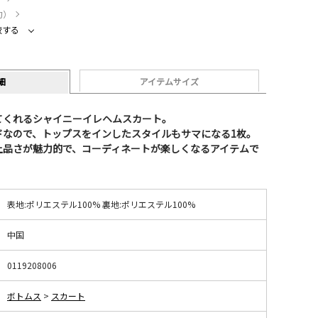
約）
較する
細
アイテムサイズ
てくれるシャイニーイレヘムスカート。
ドなので、トップスをインしたスタイルもサマになる1枚。
上品さが魅力的で、コーディネートが楽しくなるアイテムで
表地:ポリエステル100% 裏地:ポリエステル100%
中国
0119208006
ボトムス
>
スカート