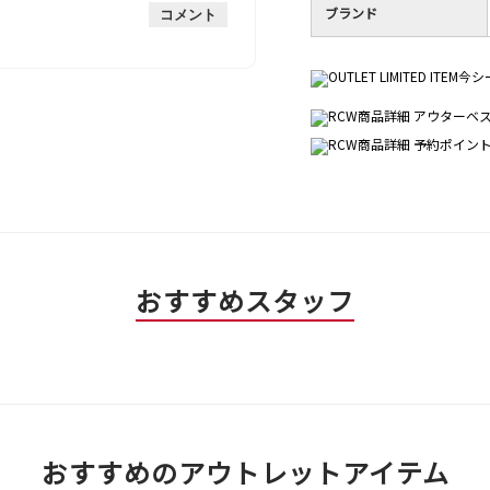
手
均
ブランド
な
は
コメント
的
評
星
な
価
1
評
は
／
価
星
5
は
1
で
星
／
す。
2
5
／
で
5
す。
で
す。
おすすめスタッフ
おすすめのアウトレットアイテム