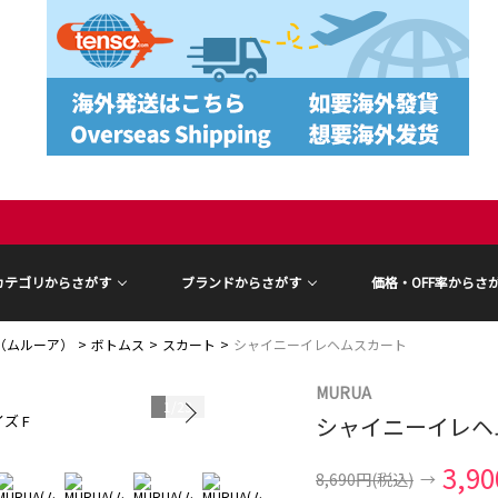
カテゴリからさがす
ブランドからさがす
価格・OFF率からさ
A（ムルーア）
ボトムス
スカート
シャイニーイレヘムスカート
MURUA
1
/
23
ズ F
シャイニーイレヘ
モデル身長 16
3,9
8,690円
(税込)
→