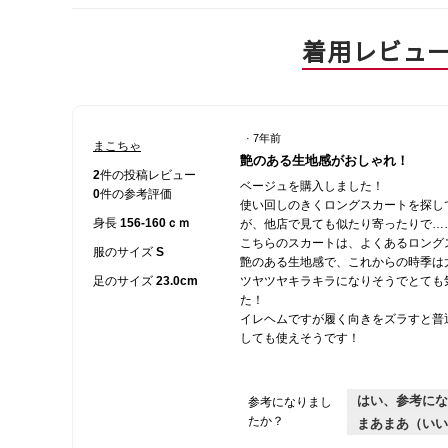
着用レビュ
·
7年前
まこちゃ
星
艶のある生地感がおしゃれ！
4
2
件の投稿レビュー
ベージュを購入しました！
／
0
件の参考評価
使い回しのきくロングスカートを探し
5
身長
156-160ｃｍ
が、他店で見ても似たり寄ったりで…
個
こちらのスカートは、よくあるロング
で
服のサイズ
S
艶のある生地感で、これからの時季は
す。
足のサイズ
23.0cm
ツヤツヤキラキラになりそうでとても
た！
イレヘムですが履く向きをズラすと普
しても使えそうです！
はい、参考にな
参考になりまし
たか？
まあまあ（いい