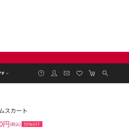
がす
ムスカート
3cm 着用サイズ F
00円
(税込)
55%OFF