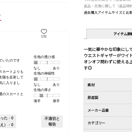
返品・交換に関して（返品特
ー
過去購入アイテムサイズと比
アイテム詳
132
一気に華やかな印象にし
ウエストギャザーがワイ
生地の透け感
ていたのです
オンオフ問わずに使える
…
す◎
なし
星
5
生
あり
スカートよりも
生地の伸縮性
1
の
地
太陽を反射して
個
評
の
気に入りまし
素材
なし
星
5
生
あり
は
価
透
生地の厚さ
1
の
地
な
は
け
通のスカートと
個
評
の
し
あ
感,
原産国
薄手
星
5
生
厚手
は
価
伸
り
平
1
の
地
な
は
縮
均
メーカー品番
個
評
の
し
あ
性,
的
った ·
0
は
価
厚
り
平
不適切と
な
カテゴリー
薄
は
さ,
均
評
報告
え） ·
0
手
厚
平
的
価