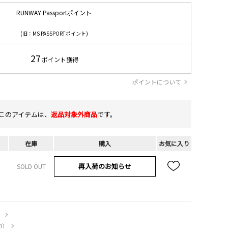
RUNWAY Passportポイント
(旧：MS PASSPORTポイント)
27
ポイント獲得
ポイントについて
このアイテムは、
返品対象外商品
です。
在庫
購入
お気に入り
再入荷のお知らせ
SOLD OUT
）
約）