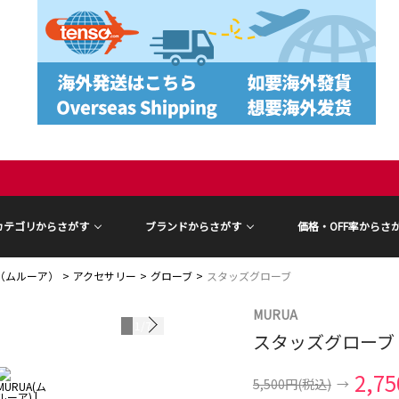
カテゴリからさがす
ブランドからさがす
価格・OFF率からさ
A（ムルーア）
アクセサリー
グローブ
スタッズグローブ
MURUA
1
/
7
スタッズグローブ
2,7
5,500円
(税込)
→