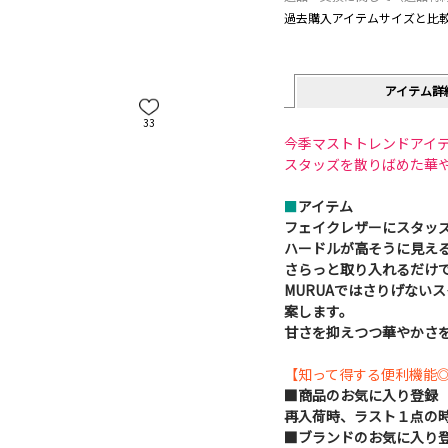
過去購入アイテムサイズと比
アイテム詳
33
今季マストトレンドアイ
スタッズを散りばめた華や
■
アイテム
フェイクレザーにスタッ
ハードルが高そうに見え
さらっと取り入れるだけ
MURUAではさりげない
案します。
甘さを抑えつつ華やかさ
【知って得する便利機能◎
■商品のお気に入り登録
再入荷時、ラスト１点の
■ブランドのお気に入り