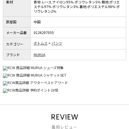
素材
表地 レース:ナイロン95％ ポリウレタン5％ 無地:ポリエ
ステル97％ ポリウレタン3％ 裏地:ポリエステル98％ ポ
リウレタン2％
原産国
中国
メーカー品番
0126207055
ボトムス
パンツ
カテゴリー
ブランド
MURUA
REVIEW
着用レビュー