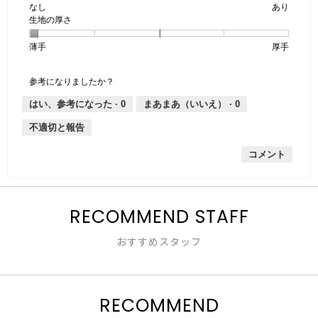
なし
星
5
生
あり
は
価
透
生地の厚さ
1
の
地
な
は
け
個
評
の
し
あ
感,
薄手
星
5
生
厚手
は
価
伸
り
平
1
の
地
な
は
縮
均
個
評
の
し
あ
性,
的
参考になりましたか？
は
価
厚
り
平
な
薄
は
さ,
均
評
はい、参考になった ·
0
まあまあ（いいえ） ·
0
手
厚
平
的
価
不適切と報告
手
均
な
は
的
評
星
コメント
な
価
5
評
は
／
価
星
5
は
5
で
星
RECOMMEND STAFF
／
す。
1
5
／
で
おすすめスタッフ
5
す。
で
す。
RECOMMEND