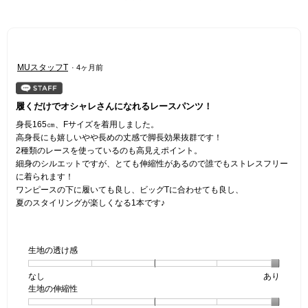
星
MUスタッフT
·
4ヶ月前
5
／
5
履くだけでオシャレさんになれるレースパンツ！
個
身長165㎝、Fサイズを着用しました。
で
高身長にも嬉しいやや長めの丈感で脚長効果抜群です！
す。
2種類のレースを使っているのも高見えポイント。
細身のシルエットですが、とても伸縮性があるので誰でもストレスフリー
に着られます！
ワンピースの下に履いても良し、ビッグTに合わせても良し、
夏のスタイリングが楽しくなる1本です♪
生地の透け感
なし
星
5
生
あり
生地の伸縮性
1
の
地
個
評
の