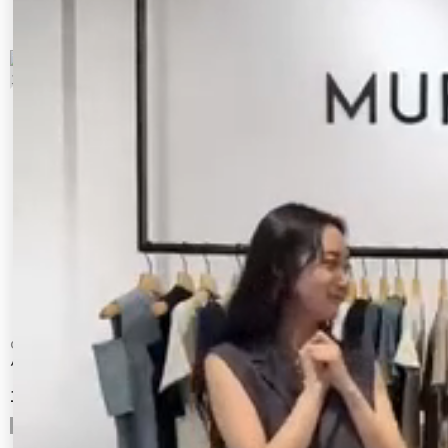
7
8
GYDA
EMODA
ハイウエストbijouフレアデニムパンツ
カットショートパンツ
14,990 円
2,970 円
50%OFF