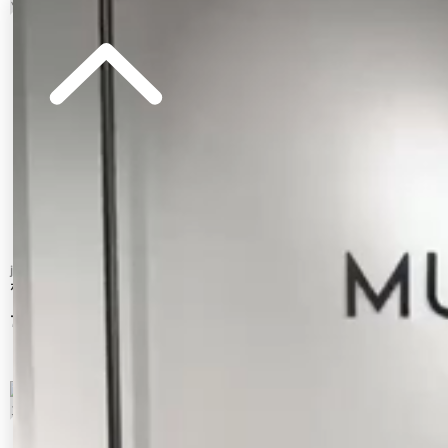
jouetie
Ungrid
ボリュームチュールティアードパンツ
ルーズシルエットミリタリーパンツ
7,920 円
15,400 円
7
8