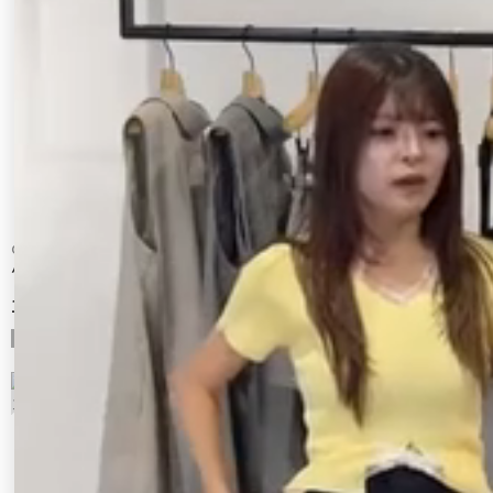
GYDA
EMODA
ハイウエストbijouフレアデニムパンツ
カットショートパンツ
14,990 円
2,970 円
50%OFF
9
10