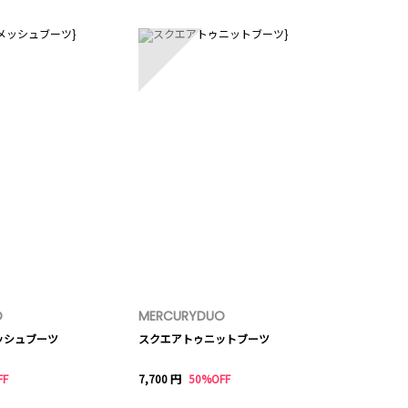
5
O
MERCURYDUO
ッシュブーツ
スクエアトゥニットブーツ
FF
7,700 円
50%OFF
10