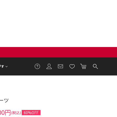
がす
ーツ
00円
(税込)
60%OFF