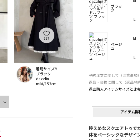
M
ブラッ
ク
L
M
537
ベージ
ュ
L
着用サイズM
ブラック
予約注文に関して（注意事項
dazzlin
返品・交換に関して（返品特
miki/153cm
過去購入アイテムサイズと比
アイテム詳
控えめなスクエアトゥでカ
ー
体をベーシックなデザイン