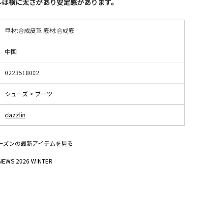
ルは横に太さがあり安定感があります。
甲材:合成皮革 底材:合成底
中国
0223518002
シューズ
>
ブーツ
dazzlin