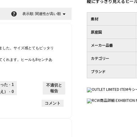
縦にすっきり見えるヒー
?
関連性が高い順
メ
表示順:
▼
素材
ニ
ュ
ー
原産国
メーカー品番
しました。サイズ感とてもピッタリ
カテゴリー
てくれます。ヒールも8センチあ
。
ブランド
った ·
1
不適切と
報告
え） ·
0
コメント