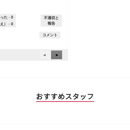
った ·
0
不適切と
報告
え） ·
0
コメント
前
◄
次
►
へ
へ
Reviews
Reviews
おすすめスタッフ