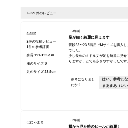
1–3/5 件のレビュー
·
3年前
aiairin
星
足が細く綺麗に見えます
5
2
件の投稿レビュー
普段23〜23.5着用でMサイズを購入
／
1
件の参考評価
でした。
5
身長
151-155ｃｍ
少し長めのミドル丈が足を綺麗に見せ
個
りますが、とても歩きやすかったです
で
服のサイズ
S
す。
足のサイズ
23.5cm
はい、参考にな
参考になりまし
たか？
まあまあ（いい
·
2年前
はにゃまま
星
横から見た時のヒールが綺麗！