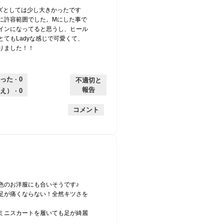
ズとしては少し大きかったです
に許容範囲でした。Mにした事で
インになってると思うし、ヒール
てもLadyな感じで可愛くて、
りました！！
った ·
0
不適切と
報告
え） ·
0
コメント
色のお洋服にも合いそうです♪
足が痛くならない！全然キツさを
ミニスカートを履いても足が綺麗