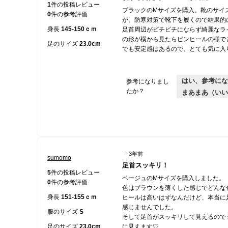
5
1
件の投稿レビュー
ブラックのMサイズを購入。靴のサイ
／
0
件の参考評価
が、防寒対策で靴下を履くので結果的
5
身長
145-150ｃｍ
足首周辺がビチビチにならず綺麗なラ
個
の形が横から見たらピンヒールの様でと
で
足のサイズ
23.0cm
でも安定感はあるので、とても気に入
す。
はい、参考にな
参考になりまし
たか？
まあまあ（いい
·
3年前
sumomo
星
足首スッキリ！
5
5
件の投稿レビュー
ベージュのMサイズを購入しました。
／
0
件の参考評価
色はブラウンを薄くした感じでどんな
5
身長
151-155ｃｍ
ヒールは高いはずなんだけど、本当に
個
感じませんでした。
で
服のサイズ
S
そして足首がスッキリして見えるので
す。
足のサイズ
23.0cm
に見えます♡