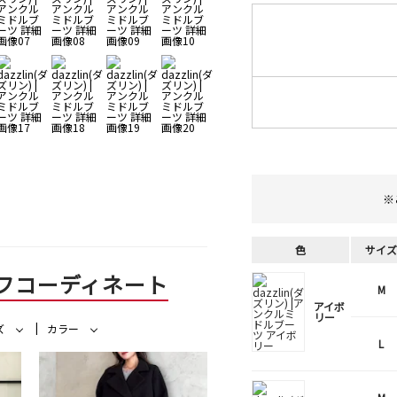
※
色
サイズ
フコーディネート
M
アイボ
リー
ズ
カラー
L