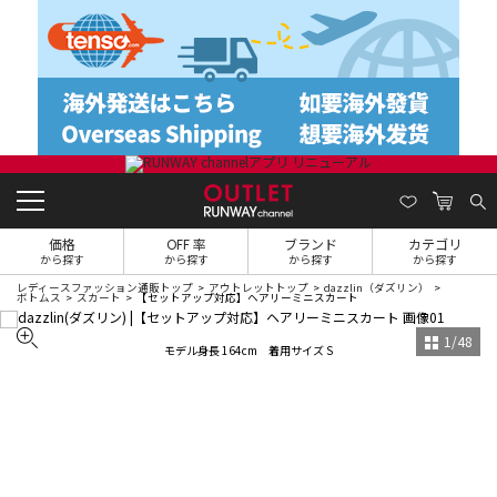
価格
OFF 率
ブランド
カテゴリ
から探す
から探す
から探す
から探す
レディースファッション通販トップ
アウトレットトップ
dazzlin（ダズリン）
ボトムス
スカート
【セットアップ対応】ヘアリーミニスカート
1
/
48
モデル身長 164cm 着用サイズ S