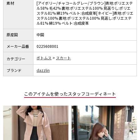
素材
[アイボリー/チャコールグレー/ブラウン]表地:ポリエステ
ル58% 毛42% 裏地:ポリエステル100% 見返りし:ポリエ
ステル81% 綿19% ベルト:合成皮革[ネイビー]表地:ポリエ
ステル100% 裏地:ポリエステル100% 見返し:ポリエステ
ル81% 綿19% ベルト:合成皮革
原産国
中国
メーカー品番
0225608001
ボトムス
スカート
カテゴリー
ブランド
dazzlin
このアイテムを使ったスタッフコーディネート