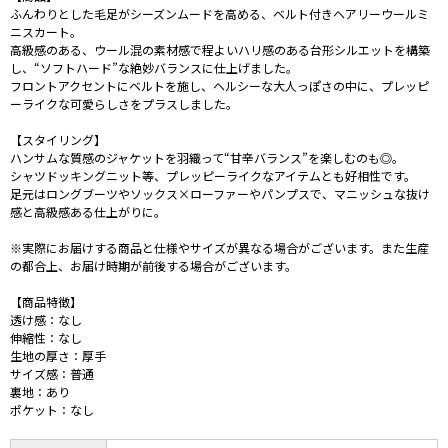
ふんわりとした毛足がシーズンムードを高める、ベルト付きヘアリーウールミ
ニスカート。
高級感のある、ウール混の素材感で程よいハリ感のある台形シルエットを構築
し、“ソフトハード”な絶妙バランスに仕上げました。
フロントアクセントにベルトを施し、ヘルシーな大人っぽさの中に、プレッピ
ーライクな可愛らしさをプラスしました。
【スタイリング】
ハンサムな質感のジャケットを羽織って“甘辛バランス”を楽しむのも◎。
シャツドッキングニット等、プレッピーライクなアイテムとも好相性です。
足元はロングブーツやソックス×ローファーやパンプスで、マニッシュな抜け
感と高級感ある仕上がりに。
※実際にお届けする商品と仕様やサイズが異なる場合がございます。また生産
の都合上、お届け時期が前後する場合がございます。
【商品特徴】
透け感：なし
伸縮性：なし
生地の厚さ：厚手
サイズ感：普通
裏地：あり
ポケット：なし