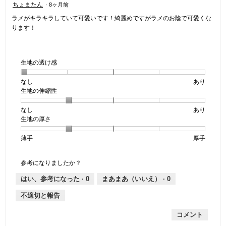
ちょまたん
·
8ヶ月前
5
ラメがキラキラしていて可愛いです！綺麗めですがラメのお陰で可愛くな
／
ります！
5
個
で
す。
生地の透け感
なし
星
5
生
あり
生地の伸縮性
1
の
地
個
評
の
なし
星
5
生
あり
は
価
透
生地の厚さ
1
の
地
な
は
け
個
評
の
し
あ
感,
薄手
星
5
生
厚手
は
価
伸
り
平
1
の
地
な
は
縮
均
個
評
の
し
あ
性,
的
参考になりましたか？
は
価
厚
り
平
な
薄
は
さ,
均
評
はい、参考になった ·
0
まあまあ（いいえ） ·
0
手
厚
平
的
価
不適切と報告
手
均
な
は
的
評
星
コメント
な
価
1
評
は
／