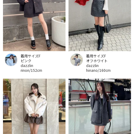
着用サイズF
着用サイズF
ピンク
オフホワイト
dazzlin
dazzlin
rinon/152cm
hinano/160cm