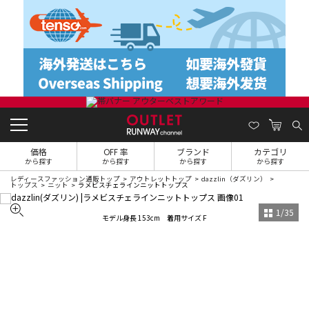
価格
OFF 率
ブランド
カテゴリ
から探す
から探す
から探す
から探す
レディースファッション通販トップ
アウトレットトップ
dazzlin（ダズリン）
トップス
ニット
ラメビスチェラインニットトップス
1
/
35
モデル身長 153cm 着用サイズ F