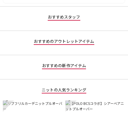
価
星
5
は
2
で
星
／
す。
おすすめスタッフ
2
5
／
で
5
す。
で
おすすめのアウトレットアイテム
す。
おすすめの新作アイテム
ニットの人気ランキング
1
2