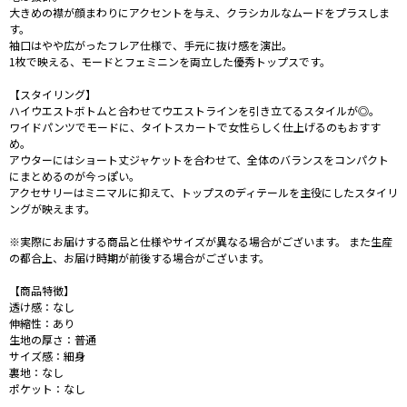
大きめの襟が顔まわりにアクセントを与え、クラシカルなムードをプラスしま
す。
袖口はやや広がったフレア仕様で、手元に抜け感を演出。
1枚で映える、モードとフェミニンを両立した優秀トップスです。
【スタイリング】
ハイウエストボトムと合わせてウエストラインを引き立てるスタイルが◎。
ワイドパンツでモードに、タイトスカートで女性らしく仕上げるのもおすす
め。
アウターにはショート丈ジャケットを合わせて、全体のバランスをコンパクト
にまとめるのが今っぽい。
アクセサリーはミニマルに抑えて、トップスのディテールを主役にしたスタイリ
ングが映えます。
※実際にお届けする商品と仕様やサイズが異なる場合がございます。 また生産
の都合上、お届け時期が前後する場合がございます。
【商品特徴】
透け感：なし
伸縮性：あり
生地の厚さ：普通
サイズ感：細身
裏地：なし
ポケット：なし