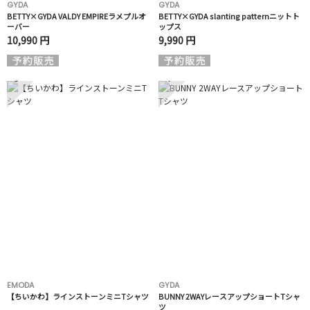
GYDA
GYDA
BETTY×GYDA VALDY EMPIREラメプルオ
BETTY×GYDA slanting patternニットト
ーバー
ップス
10,990 円
9,990 円
3
4
EMODA
GYDA
【ちいかわ】ラインストーンミニTシャツ
BUNNY 2WAYレースアップショートTシャ
ツ