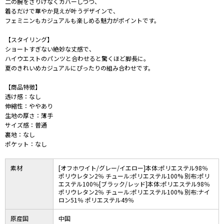
二の腕をさりげなくカバーしつつ、
着るだけで華やか見えが叶うデザインで、
フェミニンもカジュアルも楽しめる魅力がポイントです。
【スタイリング】
ショートすぎない絶妙な丈感で、
ハイウエストのパンツと合わせると驚くほど脚長に。
夏のきれいめカジュアルにぴったりの組み合わせです。
【商品特徴】
透け感：なし
伸縮性：ややあり
生地の厚さ：薄手
サイズ感：普通
裏地：なし
ポケット：なし
素材
[オフホワイト/グレー/イエロー]本体:ポリエステル98％
ポリウレタン2％ チュール:ポリエステル100% 別布:ポリ
エステル100％[ブラック/レッド]本体:ポリエステル98％
ポリウレタン2％ チュール:ポリエステル100% 別布:ナイ
ロン51％ ポリエステル49％
原産国
中国