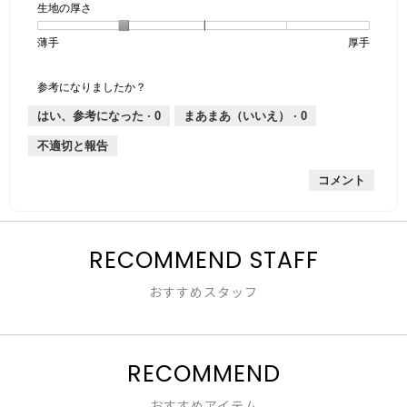
生地の厚さ
1
の
地
な
は
け
個
評
の
し
あ
感,
薄手
星
5
生
厚手
は
価
伸
り
平
1
の
地
な
は
縮
均
個
評
の
し
あ
性,
的
参考になりましたか？
は
価
厚
り
平
な
薄
は
さ,
均
評
はい、参考になった ·
0
まあまあ（いいえ） ·
0
手
厚
平
的
価
不適切と報告
手
均
な
は
的
評
星
コメント
な
価
2
評
は
／
価
星
5
は
2
で
星
RECOMMEND STAFF
／
す。
2
5
／
で
おすすめスタッフ
5
す。
で
す。
RECOMMEND
おすすめアイテム