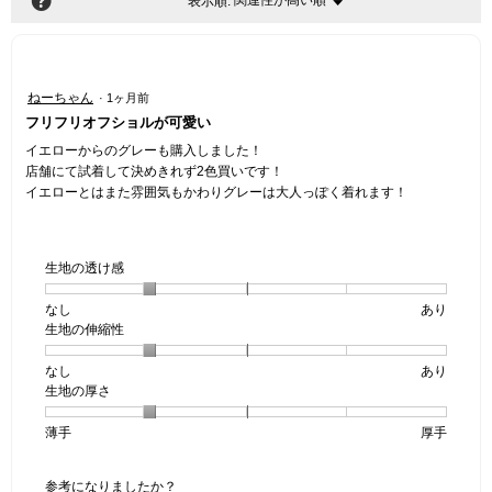
?
関連性が高い順
メ
表示順:
▼
ニ
ュ
ー
星
ねーちゃん
·
1ヶ月前
5
フリフリオフショルが可愛い
／
5
イエローからのグレーも購入しました！
個
店舗にて試着して決めきれず2色買いです！
で
イエローとはまた雰囲気もかわりグレーは大人っぽく着れます！
す。
生地の透け感
なし
星
5
生
あり
生地の伸縮性
1
の
地
個
評
の
なし
星
5
生
あり
は
価
透
生地の厚さ
1
の
地
な
は
け
個
評
の
し
あ
感,
薄手
星
5
生
厚手
は
価
伸
り
平
1
の
地
な
は
縮
均
個
評
の
し
あ
性,
的
参考になりましたか？