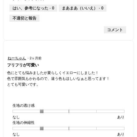
は
価
厚
り
平
な
薄
は
さ,
均
評
はい、参考になった ·
0
まあまあ（いいえ） ·
0
手
厚
平
的
価
不適切と報告
手
均
な
は
的
評
星
コメント
な
価
2
評
は
／
価
星
5
は
2
で
星
／
す。
星
ねーちゃん
·
2ヶ月前
2
5
5
フリフリが可愛い
／
で
／
5
す。
5
色にとても悩みましたが夏らしくイエローにしました！
で
個
色で雰囲気もかわるので、違う色もほしいなぁと思ってます！
す。
で
とても可愛いです。
す。
生地の透け感
なし
星
5
生
あり
生地の伸縮性
1
の
地
個
評
の
なし
星
5
生
あり
は
価
透