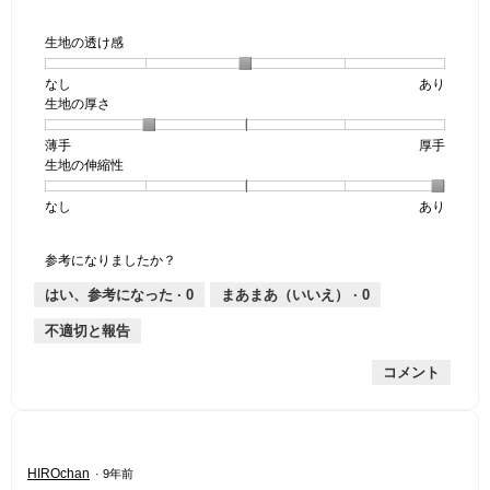
生地の透け感
なし
星
5
生
あり
生地の厚さ
1
の
地
個
評
の
薄手
星
5
生
厚手
は
価
透
生地の伸縮性
1
の
地
な
は
け
個
評
の
し
あ
感,
なし
星
5
生
あり
は
価
厚
り
平
1
の
地
薄
は
さ,
均
個
評
の
手
厚
平
的
参考になりましたか？
は
価
伸
手
均
な
な
は
縮
的
評
はい、参考になった ·
0
まあまあ（いいえ） ·
0
し
あ
性,
な
価
不適切と報告
り
平
評
は
均
価
星
コメント
的
は
3
な
星
／
評
2
5
価
／
で
は
5
す。
星
HIROchan
·
9年前
星
で
5