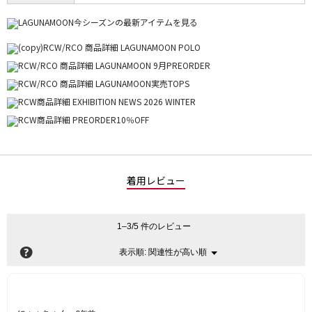
着用レビュー
1–3/5 件のレビュー
?
関連性が高い順
メ
表示順:
▼
ニ
ュ
ー
星