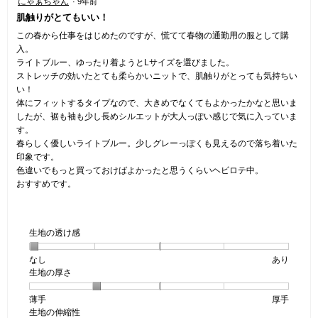
にゃぁちゃん
·
9年前
5
肌触りがとてもいい！
／
5
この春から仕事をはじめたのですが、慌てて春物の通勤用の服として購
個
入。
で
ライトブルー、ゆったり着ようとLサイズを選びました。
す。
ストレッチの効いたとても柔らかいニットで、肌触りがとっても気持ちい
い！
体にフィットするタイプなので、大きめでなくてもよかったかなと思いま
したが、裾も袖も少し長めシルエットが大人っぽい感じで気に入っていま
す。
春らしく優しいライトブルー。少しグレーっぽくも見えるので落ち着いた
印象です。
色違いでもっと買っておけばよかったと思うくらいヘビロテ中。
おすすめです。
生地の透け感
なし
星
5
生
あり
生地の厚さ
1
の
地
個
評
の
薄手
星
5
生
厚手
は
価
透
生地の伸縮性
1
の
地
な
は
け