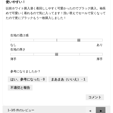
使いやすい！
5
す。
／
／
5
以前ホワイト購入凄く着回ししやすく可愛かったのでブラック購入。袖長
5
個
めで可愛いく着れるので気に入ってます！洗い替えでセールで安くなって
で
で
たので更にブラックもう一枚購入しました！
す。
す。
生地の透け感
なし
星
5
生
あり
生地の厚さ
1
の
地
個
評
の
薄手
星
5
生
厚手
は
価
透
1
の
地
な
は
け
個
評
の
し
あ
感,
参考になりましたか？
は
価
厚
り
平
薄
は
さ,
均
はい、参考になった ·
0
まあまあ（いいえ） ·
1
手
厚
平
的
不適切と報告
手
均
な
的
評
コメント
な
価
評
は
価
星
1–3/5 件のレビュー
前
◄
次
►
は
4