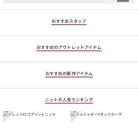
へ
へ
星
／
Reviews
Review
3
5
／
で
おすすめスタッフ
5
す。
で
す。
おすすめのアウトレットアイテム
おすすめの新作アイテム
ニットの人気ランキング
1
2