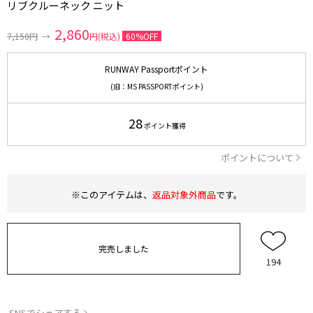
リブクルーネック ニット
2,860
7,150円
→
円(税込)
60%OFF
RUNWAY Passportポイント
(旧：MS PASSPORTポイント)
28
ポイント獲得
ポイントについて
※このアイテムは、
返品対象外商品
です。
完売しました
194
SNSでシェアする