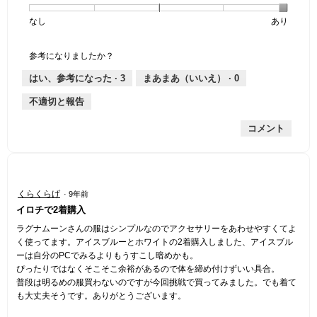
個
評
の
し
あ
感,
なし
星
5
生
あり
は
価
厚
り
平
1
の
地
薄
は
さ,
均
個
評
の
手
厚
平
的
参考になりましたか？
は
価
伸
手
均
な
な
は
縮
的
評
はい、参考になった ·
3
まあまあ（いいえ） ·
0
し
あ
性,
な
価
不適切と報告
り
平
評
は
均
価
星
コメント
的
は
1
な
星
／
評
2
5
価
／
で
は
5
す。
星
くらくらげ
·
9年前
星
で
5
イロチで2着購入
5
す。
／
／
5
ラグナムーンさんの服はシンプルなのでアクセサリーをあわせやすくてよ
5
個
く使ってます。アイスブルーとホワイトの2着購入しました、アイスブル
で
で
ーは自分のPCでみるよりもうすこし暗めかも。
す。
す。
ぴったりではなくそこそこ余裕があるので体を締め付けずいい具合。
普段は明るめの服買わないのですが今回挑戦で買ってみました。でも着て
も大丈夫そうです。ありがとうございます。